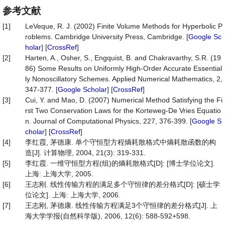
参考文献
[1]
LeVeque, R. J. (2002) Finite Volume Methods for Hyperbolic P
roblems. Cambridge University Press, Cambridge. [
Google Sc
holar
] [
CrossRef
]
[2]
Harten, A., Osher, S., Engquist, B. and Chakravarthy, S.R. (19
86) Some Results on Uniformly High-Order Accurate Essential
ly Nonoscillatory Schemes. Applied Numerical Mathematics, 2,
347-377. [
Google Scholar
] [
CrossRef
]
[3]
Cui, Y. and Mao, D. (2007) Numerical Method Satisfying the Fi
rst Two Conservation Laws for the Korteweg-De Vries Equatio
n. Journal of Computational Physics, 227, 376-399. [
Google S
cholar
] [
CrossRef
]
[4]
李红霞, 茅德康. 单个守恒型方程熵耗散格式中熵耗散函数的构
造[J]. 计算物理, 2004, 21(3): 319-331.
[5]
李红霞. 一维守恒型方程(组)的熵耗散格式[D]: [博士学位论文].
上海: 上海大学, 2005.
[6]
王志刚. 线性传输方程的满足多个守恒律的差分格式[D]: [硕士学
位论文]. 上海: 上海大学, 2006.
[7]
王志刚, 茅德康. 线性传输方程满足3个守恒律的差分格式[J]. 上
海大学学报(自然科学版), 2006, 12(6): 588-592+598.