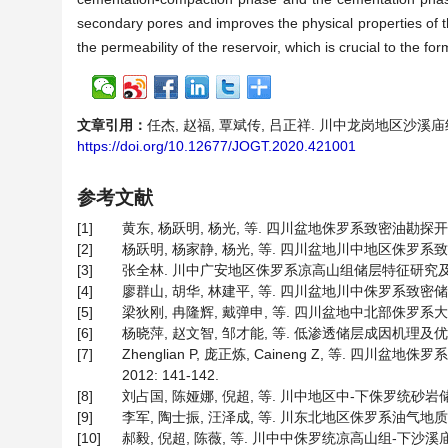
secondary pores and improves the physical properties of th
the permeability of the reservoir, which is crucial to the for
文章引用：
任杰, 赵福, 覃斌传, 吕正祥. 川中龙岗地区沙溪庙组沙
https://doi.org/10.12677/JOGT.2020.421001
参考文献
[1]
黄东, 杨跃明, 杨光, 等. 四川盆地侏罗系致密油勘探开发进展与
[2]
杨跃明, 杨家静, 杨光, 等. 四川盆地川中地区侏罗系致密油研究
[3]
张全林. 川中广安地区侏罗系凉高山组储层特征研究及有利储集
[4]
廖群山, 胡华, 林建平, 等. 四川盆地川中侏罗系致密储层石油勘
[5]
梁狄刚, 冉隆辉, 戴弹申, 等. 四川盆地中北部侏罗系大面积非
[6]
杨晓萍, 赵文智, 邹才能, 等. 低渗透储层成因机理及优质储层形成
[7]
Zhenglian P, 庞正炼, Caineng Z, 等.
2012: 141-142.
[8]
刘占国, 陈娅娜, 倪超, 等. 川中地区中-下侏罗统砂岩储层特征
[9]
李军, 陶士振, 汪泽成, 等. 川东北地区侏罗系油气地质特征与成
[10]
郝毅, 倪超, 陈薇, 等. 川中中侏罗统凉高山组-下沙溪庙组储层特