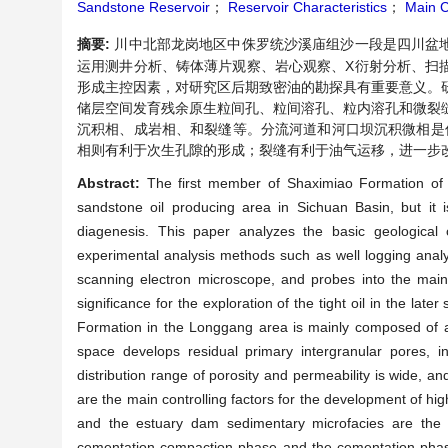
Sandstone Reservoir
；
Reservoir Characteristics
；
Main Co
摘要:
川中北部龙岗地区中侏罗统沙溪庙组沙一段是四川盆
运用测井分析、铸体薄片观察、岩心观察、X衍射分析、扫
形成主控因素，对研究区后期致密油的勘探具有重要意义。研
储层空间发育残余原生粒间孔、粒间溶孔、粒内溶孔和微裂缝
沉积相、成岩相、和裂缝等。分流河道和河口坝沉积微相是
相则有利于次生孔隙的形成；裂缝有利于油气运移，进一步
Abstract:
The first member of Shaximiao Formation of 
sandstone oil producing area in Sichuan Basin, but it i
diagenesis. This paper analyzes the basic geological c
experimental analysis methods such as well logging analysi
scanning electron microscope, and probes into the main co
significance for the exploration of the tight oil in the la
Formation in the Longgang area is mainly composed of a s
space develops residual primary intergranular pores, i
distribution range of porosity and permeability is wide, an
are the main controlling factors for the development of hi
and the estuary dam sedimentary microfacies are the b
cementation-compaction phase and the cementation phase b