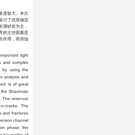
难度较大。本次
探讨了优质储层
岩屑砂岩为主，
育的主控因素是
岩作用，而溶蚀
mportant tight
pth and complex
n by using the
on analysis and
ich is of great
of the Shaximiao
. The reservoir
ro-cracks. The
es and fractures
version channel
ion phase, the
e for-mation of