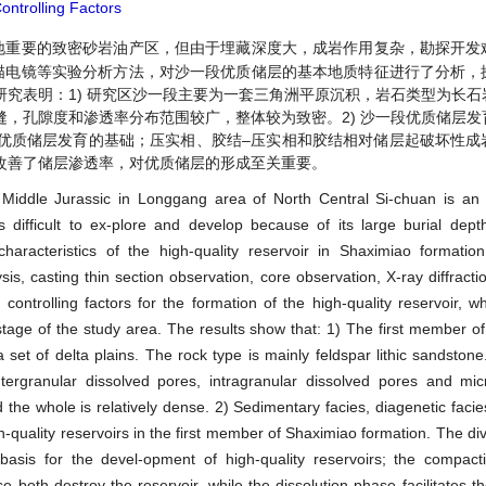
ntrolling Factors
地重要的致密砂岩油产区，但由于埋藏深度大，成岩作用复杂，勘探开发
描电镜等实验分析方法，对沙一段优质储层的基本地质特征进行了分析，
究表明：1) 研究区沙一段主要为一套三角洲平原沉积，岩石类型为长石
，孔隙度和渗透率分布范围较广，整体较为致密。2) 沙一段优质储层发
优质储层发育的基础；压实相、胶结–压实相和胶结相对储层起破坏性成
改善了储层渗透率，对优质储层的形成至关重要。
Middle Jurassic in Longgang area of North Central Si-chuan is an i
s difficult to ex-plore and develop because of its large burial de
haracteristics of the high-quality reservoir in Shaximiao formatio
s, casting thin section observation, core observation, X-ray diffracti
ntrolling factors for the formation of the high-quality reservoir, wh
ter stage of the study area. The results show that: 1) The first member 
et of delta plains. The rock type is mainly feldspar lithic sandstone
ntergranular dissolved pores, intragranular dissolved pores and mic
d the whole is relatively dense. 2) Sedimentary facies, diagenetic faci
gh-quality reservoirs in the first member of Shaximiao formation. The di
asis for the devel-opment of high-quality reservoirs; the compact
oth destroy the reservoir, while the dissolution phase facilitates th