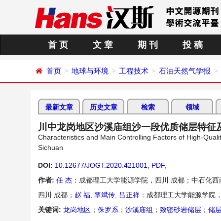
首 页
文 章
期 刊
投 稿
首页
地球与环境
工程技术
石油天然气学报
最新文章
历史文章
检索
领域
川中龙岗地区沙溪庙组沙一段优质储层特征
Characteristics and Main Controlling Factors of High-Qual
Sichuan
DOI:
10.12677/JOGT.2020.421001
,
PDF
,
作者:
任 杰
：成都理工大学能源学院，四川 成都；中石化西
四川 成都；
赵 福
,
覃斌传
,
吕正祥
：成都理工大学能源学院，
关键词:
龙岗地区
；
侏罗系
；
沙溪庙组
；
致密砂岩储层
；
储