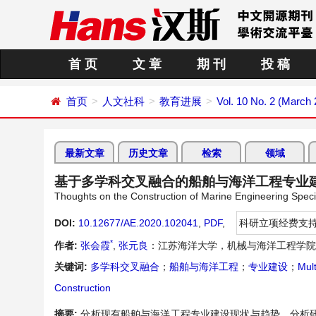
首 页
文 章
期 刊
投 稿
首页
人文社科
教育进展
Vol. 10 No. 2 (March
最新文章
历史文章
检索
领域
基于多学科交叉融合的船舶与海洋工程专业
Thoughts on the Construction of Marine Engineering Special
DOI:
10.12677/AE.2020.102041
,
PDF
,
科研立项经费支
*
作者:
张会霞
,
张元良
：江苏海洋大学，机械与海洋工程学院
关键词:
多学科交叉融合
；
船舶与海洋工程
；
专业建设
；
Mult
Construction
摘要:
分析现有船舶与海洋工程专业建设现状与趋势，分析