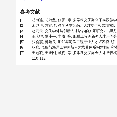
参考文献
[1]
胡尚连, 龙治坚, 任鹏. 等. 多学科交叉融合下实践教学体系的探
[2]
宋继华, 方兆琦. 多学科交叉融合人才培养模式研究[J]. 价值工
[3]
赵云云. 交叉学科与创新人才培养的关系研究[J]. 黑龙江高教研
[4]
王宏智, 贾小平, 申玫, 等. 船舶工程创新型人才培养分析[J].
[5]
张会霞, 郭廷良. 船舶与海洋工程专业人才培养模式[J]. 船海工程
[6]
杨启. 船舶与海洋工程创新人才培养体系构建和研究性教学改革初探
[7]
王冠凌, 王正刚, 顾梅, 等. 多学科交叉融合人才培养
110-112.