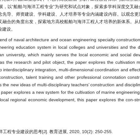
展，以“船舶与海洋工程专业”为研究和试点对象，探索多学科深度交叉融
念先导、师资建设、学科建设、人才培养等专业内涵建设内容。以观念更
叉融合的角度出发，探索地方高校船舶与海洋工程人才培养的新体系。从
业建设。
rend of naval architecture and ocean engineering specialty constructio
eering education system in local colleges and universities and the
 university, which mainly serves the local economic and social de
as the research and pilot object, the paper explores the cultivation 
interdisciplinary integration, multi-dimensional coordination and effec
construction, talent training and other professional connotation constr
the new ideas of multi-disciplinary teachers’ construction and discipli
is paper explores a new system for the cultivation of marine engineering 
 local regional economic development, this paper explores the con-stru
设的思考[J]. 教育进展, 2020, 10(2): 250-255.