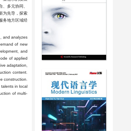
合、多元协同、
新为先导，探索
服务地方区域经
n, and analyzes
 demand of new
velopment, and
mode of applied
tive adaptation,
uction content.
ne construction.
talents in local
ction of multi-