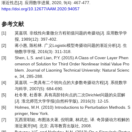
渐近性态[J]. 应用数学进展, 2020, 9(4): 467-477.
https://doi.org/10.12677/AAM.2020.94057
参考文献
[1]
莫嘉琪. 非线性向量微分方程初值问题的奇摄动[J]. 应用数学学
报, 1989(12): 397-402.
[2]
蒋小惠, 陈松林. 广义Logistic模型奇摄动问题的渐近分析[J]. 生
物数学学报, 2016(3): 311-318.
[3]
Shen, L.S. and Lian, P.Y. (2015) A Class of Cover Layer Phen
omenon of Solution for Third Order Nonlinear Initial Value Pro
blem. Journal of Liaoning Technical University: Natural Scienc
e, 34, 285-288.
[4]
莫嘉琪. 一类具有二个转向点的大参数奇摄动方程[J]. 系统数学
与科学, 2007(5): 684-690.
[5]
杜冬青, 杜香寒. 具有高阶转向点的二次Dirichlet问题的尖层解
[J]. 淮北师范大学学报(自然科学版), 2016(3): 12-15.
[6]
Holmes, M.H. (2010) Introductions to Perturbation Methods. S
pringer, New York.
[7]
瓦西里耶娃, 布图洛夫著, 倪明康, 林武忠, 译. 奇异摄动方程解的
渐近展开[M]. 北京: 高等教育出版社, 2008.