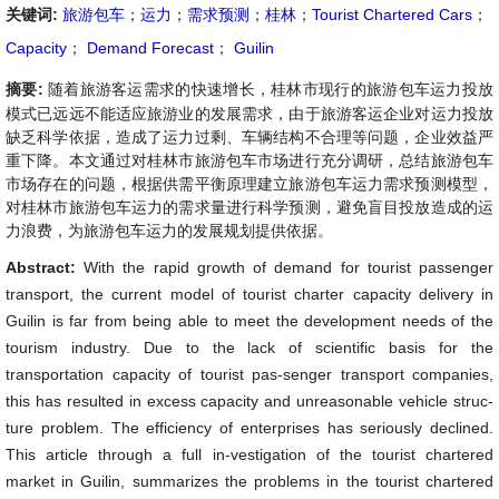
关键词:
旅游包车
；
运力
；
需求预测
；
桂林
；
Tourist Chartered Cars
；
Capacity
；
Demand Forecast
；
Guilin
摘要:
随着旅游客运需求的快速增长，桂林市现行的旅游包车运力投放
模式已远远不能适应旅游业的发展需求，由于旅游客运企业对运力投放
缺乏科学依据，造成了运力过剩、车辆结构不合理等问题，企业效益严
重下降。本文通过对桂林市旅游包车市场进行充分调研，总结旅游包车
市场存在的问题，根据供需平衡原理建立旅游包车运力需求预测模型，
对桂林市旅游包车运力的需求量进行科学预测，避免盲目投放造成的运
力浪费，为旅游包车运力的发展规划提供依据。
Abstract:
With the rapid growth of demand for tourist passenger
transport, the current model of tourist charter capacity delivery in
Guilin is far from being able to meet the development needs of the
tourism industry. Due to the lack of scientific basis for the
transportation capacity of tourist pas-senger transport companies,
this has resulted in excess capacity and unreasonable vehicle struc-
ture problem. The efficiency of enterprises has seriously declined.
This article through a full in-vestigation of the tourist chartered
market in Guilin, summarizes the problems in the tourist chartered