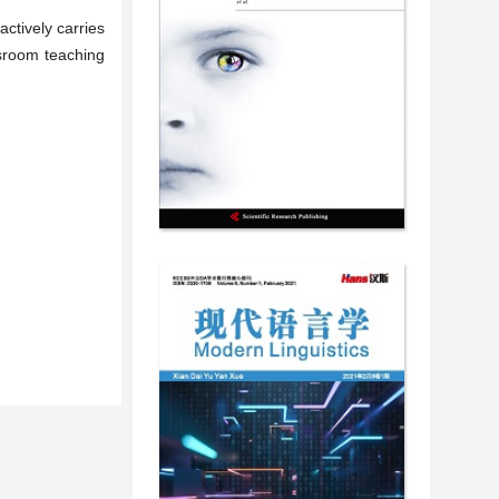
ctively carries
ssroom teaching