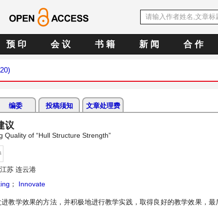
预 印
会 议
书 籍
新 闻
合 作
020)
编委
投稿须知
文章处理费
建议
Quality of “Hull Structure Strength”
持
江苏 连云港
king
；
Innovate
出改进教学效果的方法，并积极地进行教学实践，取得良好的教学效果，最