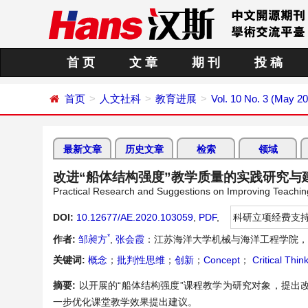
首 页
文 章
期 刊
投 稿
首页
人文社科
教育进展
Vol. 10 No. 3 (May 2
最新文章
历史文章
检索
领域
改进“船体结构强度”教学质量的实践研究与
Practical Research and Suggestions on Improving Teaching 
DOI:
10.12677/AE.2020.103059
,
PDF
,
科研立项经费支
*
作者:
邹昶方
,
张会霞
：江苏海洋大学机械与海洋工程学院，
关键词:
概念
；
批判性思维
；
创新
；
Concept
；
Critical Thin
摘要:
以开展的“船体结构强度”课程教学为研究对象，提
一步优化课堂教学效果提出建议。