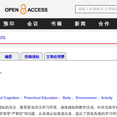
预 印
会 议
书 籍
新 闻
合 作
020)
编委
投稿须知
文章处理费
n
d Cognition
；
Preschool Education
；
Body
；
Environment
；
Activity
感知的关注，教育更加关注学习环境、身体感知和教学活动。针对当前学
、教学管理“严掌控”等问题，从具身认知角度出发，提出了营造具身的学习