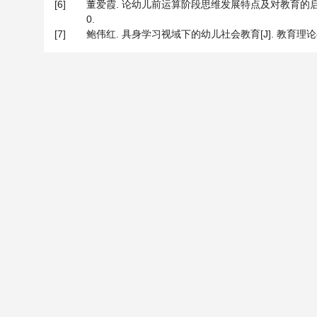
[6]
董爱霞. 论幼儿前运算阶段思维发展特点及对教育的启示——通
0.
[7]
鲍伟红. 具身学习视域下的幼儿社会教育[J]. 教育理论与实践, 2