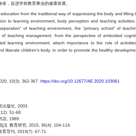
身体，促进学前教育事业的健康发展。
ucation from the traditional way of suppressing the body and lifting t
ion to learning environment, body perception and teaching activities.
separation” of teaching environment, the “primary school” of teachi
l” of teaching management, from the perspective of embodied cogniti
d learning environment, attach importance to the role of activities
d liberate children's body, in order to promote the healthy developme
10(3): 362-367.
https://doi.org/10.12677/AE.2020.103061
出版社, 2003.
: 51-68.
店, 1989.
研究, 2015, 36(4): 104-114.
, 2019(7): 67-71.