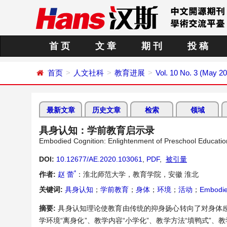
首 页
文 章
期 刊
投 稿
首页
人文社科
教育进展
Vol. 10 No. 3 (May 2
最新文章
历史文章
检索
领域
具身认知：学前教育启示录
Embodied Cognition: Enlightenment of Preschool Educatio
DOI:
10.12677/AE.2020.103061
,
PDF
,
被引量
*
作者:
赵 蕾
：淮北师范大学，教育学院，安徽 淮北
关键词:
具身认知
；
学前教育
；
身体
；
环境
；
活动
；
Embodie
摘要:
具身认知理论使教育由传统的抑身扬心转向了对身体
学环境“离身化”、教学内容“小学化”、教学方法“填鸭式”