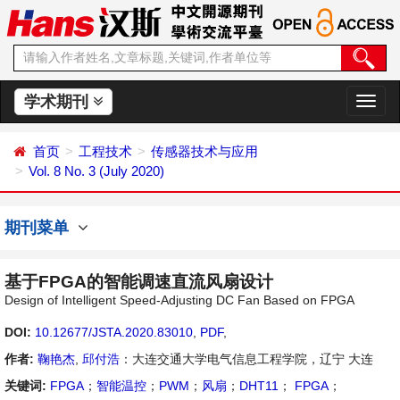
学术期刊
切
换
导
首页
工程技术
传感器技术与应用
航
Vol. 8 No. 3 (July 2020)
期刊菜单
基于FPGA的智能调速直流风扇设计
Design of Intelligent Speed-Adjusting DC Fan Based on FPGA
DOI:
10.12677/JSTA.2020.83010
,
PDF
,
作者:
鞠艳杰
,
邱付浩
：大连交通大学电气信息工程学院，辽宁 大连
关键词:
FPGA
；
智能温控
；
PWM
；
风扇
；
DHT11
；
FPGA
；