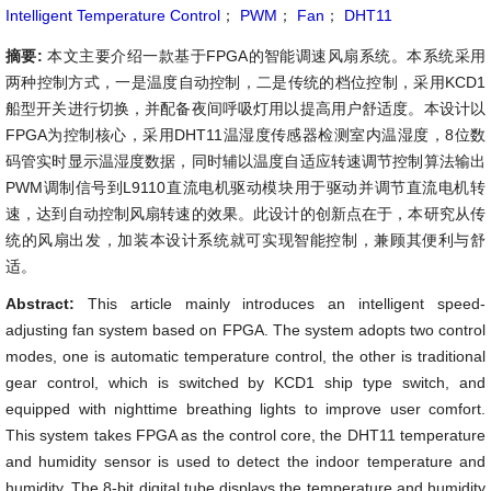
Intelligent Temperature Control
；
PWM
；
Fan
；
DHT11
摘要:
本文主要介绍一款基于FPGA的智能调速风扇系统。本系统采用
两种控制方式，一是温度自动控制，二是传统的档位控制，采用KCD1
船型开关进行切换，并配备夜间呼吸灯用以提高用户舒适度。本设计以
FPGA为控制核心，采用DHT11温湿度传感器检测室内温湿度，8位数
码管实时显示温湿度数据，同时辅以温度自适应转速调节控制算法输出
PWM调制信号到L9110直流电机驱动模块用于驱动并调节直流电机转
速，达到自动控制风扇转速的效果。此设计的创新点在于，本研究从传
统的风扇出发，加装本设计系统就可实现智能控制，兼顾其便利与舒
适。
Abstract:
This article mainly introduces an intelligent speed-
adjusting fan system based on FPGA. The system adopts two control
modes, one is automatic temperature control, the other is traditional
gear control, which is switched by KCD1 ship type switch, and
equipped with nighttime breathing lights to improve user comfort.
This system takes FPGA as the control core, the DHT11 temperature
and humidity sensor is used to detect the indoor temperature and
humidity. The 8-bit digital tube displays the temperature and humidity