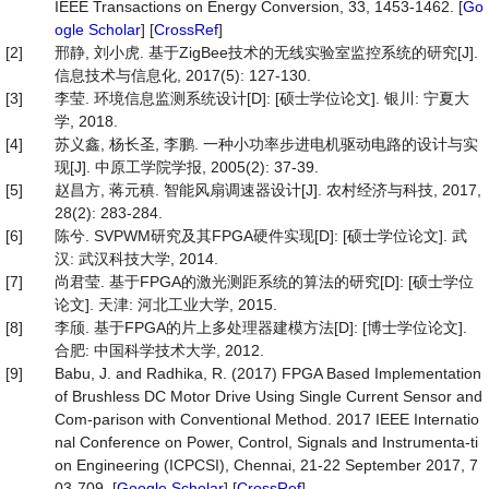
IEEE Transactions on Energy Conversion, 33, 1453-1462. [
Go
ogle Scholar
] [
CrossRef
]
[2]
邢静, 刘小虎. 基于ZigBee技术的无线实验室监控系统的研究[J].
信息技术与信息化, 2017(5): 127-130.
[3]
李莹. 环境信息监测系统设计[D]: [硕士学位论文]. 银川: 宁夏大
学, 2018.
[4]
苏义鑫, 杨长圣, 李鹏. 一种小功率步进电机驱动电路的设计与实
现[J]. 中原工学院学报, 2005(2): 37-39.
[5]
赵昌方, 蒋元稹. 智能风扇调速器设计[J]. 农村经济与科技, 2017,
28(2): 283-284.
[6]
陈兮. SVPWM研究及其FPGA硬件实现[D]: [硕士学位论文]. 武
汉: 武汉科技大学, 2014.
[7]
尚君莹. 基于FPGA的激光测距系统的算法的研究[D]: [硕士学位
论文]. 天津: 河北工业大学, 2015.
[8]
李颀. 基于FPGA的片上多处理器建模方法[D]: [博士学位论文].
合肥: 中国科学技术大学, 2012.
[9]
Babu, J. and Radhika, R. (2017) FPGA Based Implementation
of Brushless DC Motor Drive Using Single Current Sensor and
Com-parison with Conventional Method. 2017 IEEE Internatio
nal Conference on Power, Control, Signals and Instrumenta-ti
on Engineering (ICPCSI), Chennai, 21-22 September 2017, 7
03-709. [
Google Scholar
] [
CrossRef
]