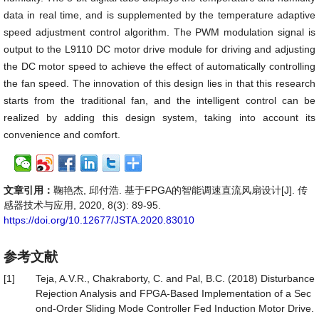
data in real time, and is supplemented by the temperature adaptive
speed adjustment control algorithm. The PWM modulation signal is
output to the L9110 DC motor drive module for driving and adjusting
the DC motor speed to achieve the effect of automatically controlling
the fan speed. The innovation of this design lies in that this research
starts from the traditional fan, and the intelligent control can be
realized by adding this design system, taking into account its
convenience and comfort.
文章引用：
鞠艳杰, 邱付浩. 基于FPGA的智能调速直流风扇设计[J]. 传
感器技术与应用, 2020, 8(3): 89-95.
https://doi.org/10.12677/JSTA.2020.83010
参考文献
[1]
Teja, A.V.R., Chakraborty, C. and Pal, B.C. (2018) Disturbance
Rejection Analysis and FPGA-Based Implementation of a Sec
ond-Order Sliding Mode Controller Fed Induction Motor Drive.