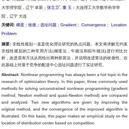
*
大学理学院，辽宁 阜新；
张立卫
,
董 玉
：大连理工大学数学科学学
院，辽宁 大连
关键词:
梯度
；
收敛
；
选址问题
；
Gradient
；
Convergence
；
Location
Problem
摘要:
非线性规划一直是优化理论研究的热点问题。本文将求解无约束
非线性规划的三种常用方法(梯度法，牛顿法和拟牛顿法)进行对比分
析，改进原有方法从而给出两种新算法，并说明改进算法的收敛性。在
此基础上对基于竞争的配送中心选址问题进行了实证研究。
Abstract:
Nonlinear programming has always been a hot topic in the
research of optimization theory. In this paper, three commonly used
methods for solving unconstrained nonlinear programming (gradient
method, Newton method and quasi-Newton method) are compared
and analyzed. Two new algorithms are given by improving the
original method, and the convergence of the improved algorithm is
illustrated. On this basis, this paper makes an empirical study on the
location of distribution center based on competition.