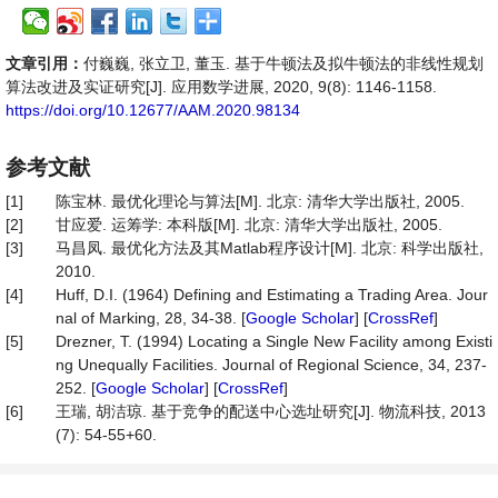
文章引用：
付巍巍, 张立卫, 董玉. 基于牛顿法及拟牛顿法的非线性规划
算法改进及实证研究[J]. 应用数学进展, 2020, 9(8): 1146-1158.
https://doi.org/10.12677/AAM.2020.98134
参考文献
[1]
陈宝林. 最优化理论与算法[M]. 北京: 清华大学出版社, 2005.
[2]
甘应爱. 运筹学: 本科版[M]. 北京: 清华大学出版社, 2005.
[3]
马昌凤. 最优化方法及其Matlab程序设计[M]. 北京: 科学出版社,
2010.
[4]
Huff, D.I. (1964) Defining and Estimating a Trading Area. Jour
nal of Marking, 28, 34-38. [
Google Scholar
] [
CrossRef
]
[5]
Drezner, T. (1994) Locating a Single New Facility among Existi
ng Unequally Facilities. Journal of Regional Science, 34, 237-
252. [
Google Scholar
] [
CrossRef
]
[6]
王瑞, 胡洁琼. 基于竞争的配送中心选址研究[J]. 物流科技, 2013
(7): 54-55+60.