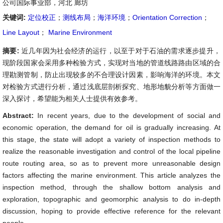
公司国际事业部，河北 廊坊
关键词:
定位校正
；
测线布局
；
海洋环境
；
Orientation Correction
；
Line Layout
；
Marine Environment
摘要:
近几年因为社会经济的运行，以至于对于石油的需求逐步提升，
现阶段国家会采用多种检验方式，实现对当地的管道线路路由区域的合
理勘测管制，防止出现较多的不合理设计因素，影响海洋的环境。本文
对检验方式进行分析，通过浅底层剖析探究、地形地貌分析等方面做一
深入探讨，希望能为相关人士提供有效参考。
Abstract:
In recent years, due to the development of social and
economic operation, the demand for oil is gradually increasing. At
this stage, the state will adopt a variety of inspection methods to
realize the reasonable investigation and control of the local pipeline
route routing area, so as to prevent more unreasonable design
factors affecting the marine environment. This article analyzes the
inspection method, through the shallow bottom analysis and
exploration, topographic and geomorphic analysis to do in-depth
discussion, hoping to provide effective reference for the relevant