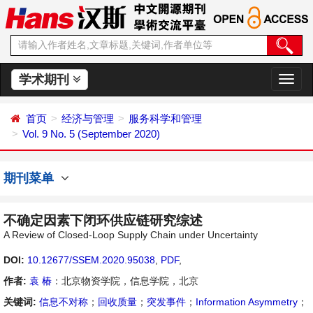
学术期刊
切
换
导
首页
经济与管理
服务科学和管理
航
Vol. 9 No. 5 (September 2020)
期刊菜单
不确定因素下闭环供应链研究综述
A Review of Closed-Loop Supply Chain under Uncertainty
DOI:
10.12677/SSEM.2020.95038
,
PDF
,
作者:
袁 椿
：北京物资学院，信息学院，北京
关键词:
信息不对称
；
回收质量
；
突发事件
；
Information Asymmetry
；