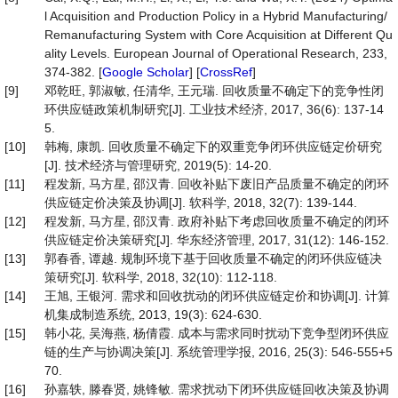
l Acquisition and Production Policy in a Hybrid Manufacturing/
Remanufacturing System with Core Acquisition at Different Qu
ality Levels. European Journal of Operational Research, 233,
374-382. [
Google Scholar
] [
CrossRef
]
[9]
邓乾旺, 郭淑敏, 任清华, 王元瑞. 回收质量不确定下的竞争性闭
环供应链政策机制研究[J]. 工业技术经济, 2017, 36(6): 137-14
5.
[10]
韩梅, 康凯. 回收质量不确定下的双重竞争闭环供应链定价研究
[J]. 技术经济与管理研究, 2019(5): 14-20.
[11]
程发新, 马方星, 邵汉青. 回收补贴下废旧产品质量不确定的闭环
供应链定价决策及协调[J]. 软科学, 2018, 32(7): 139-144.
[12]
程发新, 马方星, 邵汉青. 政府补贴下考虑回收质量不确定的闭环
供应链定价决策研究[J]. 华东经济管理, 2017, 31(12): 146-152.
[13]
郭春香, 谭越. 规制环境下基于回收质量不确定的闭环供应链决
策研究[J]. 软科学, 2018, 32(10): 112-118.
[14]
王旭, 王银河. 需求和回收扰动的闭环供应链定价和协调[J]. 计算
机集成制造系统, 2013, 19(3): 624-630.
[15]
韩小花, 吴海燕, 杨倩霞. 成本与需求同时扰动下竞争型闭环供应
链的生产与协调决策[J]. 系统管理学报, 2016, 25(3): 546-555+5
70.
[16]
孙嘉轶, 滕春贤, 姚锋敏. 需求扰动下闭环供应链回收决策及协调