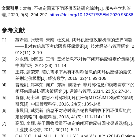
文章引用：
袁椿. 不确定因素下闭环供应链研究综述[J]. 服务科学和管
理, 2020, 9(5): 294-297.
https://doi.org/10.12677/SSEM.2020.95038
参考文献
[1]
苑希港, 张晓青, 朱南, 杜文意. 闭环供应链政府机制的选择问题
——非对称信息下考虑顾客环保意识[J]. 技术经济与管理研究, 2
018(11): 3-10.
[2]
刘永清, 刘雅慧, 王倩. 需求信息不对称下闭环供应链定价策略[J].
中国市场, 2013(38): 11-14.
[3]
王婷, 颜荣芳. 随机需求下具有不对称信息的闭环供应链的最优
差别定价模型[J]. 经济数学, 2015, 32(4): 99-105.
[4]
曹晓刚, 郑本荣, 闻卉, 郑跃, 黎继子. 非对称信息和模糊需求下的
闭环供应链协调决策研究[J]. 运筹与管理, 2014, 23(5): 27-34.
[5]
肖群, 马士华. 信息不对称对闭环供应链MTO和MTS模式的影响
研究[J]. 中国管理科学, 2016, 24(5): 139-148.
[6]
康晨阳, 戴更新. 信息不对称时混合销售和回收下闭环供应链的
定价策略[J]. 物流科技, 2018, 41(5): 111-114+118.
[7]
高阳, 李辉. 基于回收质量不确定的闭环供应链回收渠道选择[J].
工业技术经济, 2011, 30(11): 5-11.
[8]
Cai, X.Q., Lai, M.H., Li, X., Li, Y.J. and Wu, X.Y. (2014) Optima