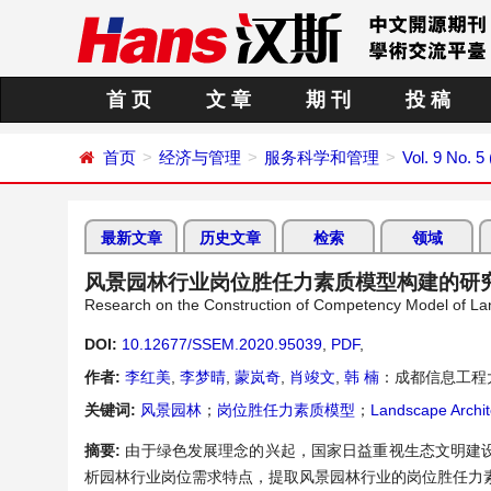
首 页
文 章
期 刊
投 稿
首页
经济与管理
服务科学和管理
Vol. 9 No. 
最新文章
历史文章
检索
领域
风景园林行业岗位胜任力素质模型构建的研
Research on the Construction of Competency Model of Lan
DOI:
10.12677/SSEM.2020.95039
,
PDF
,
作者:
李红美
,
李梦晴
,
蒙岚奇
,
肖竣文
,
韩 楠
：成都信息工程
关键词:
风景园林
；
岗位胜任力素质模型
；
Landscape Archit
摘要:
由于绿色发展理念的兴起，国家日益重视生态文明建
析园林行业岗位需求特点，提取风景园林行业的岗位胜任力