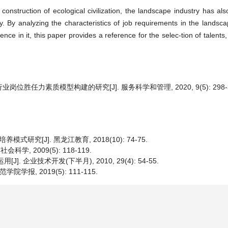
onstruction of ecological civilization, the landscape industry has al
. By analyzing the characteristics of job requirements in the landsca
ce in it, this paper provides a reference for the selec-tion of talents,
岗位胜任力素质模型构建的研究[J]. 服务科学和管理, 2020, 9(5): 298-3
究[J]. 黑龙江教育, 2018(10): 74-75.
学, 2009(5): 118-119.
 企业技术开发(下半月), 2010, 29(4): 54-55.
报, 2019(5): 111-115.