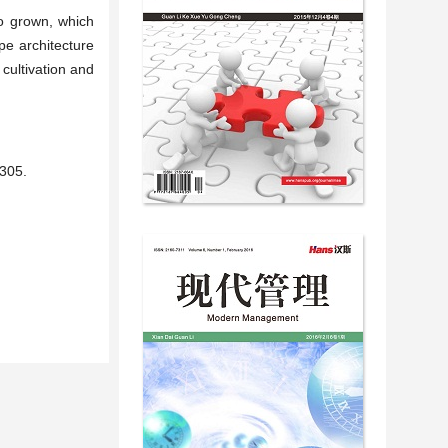
so grown, which
pe architecture
 cultivation and
05.