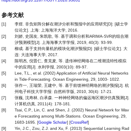
https://doi.org/10.12677/OJTT.2020.95051
参考文献
[1]
李煜. 非负矩阵分解在潮汐分析和预报中的应用研究[D]: [硕士学
位论文]. 上海: 上海海洋大学, 2016.
[2]
刘娇, 史国友, 朱凯歌, 等. 基于调和分析和ARIMA-SVR的组合潮
汐预测模型[J]. 上海海事大学学报, 2019, 40(3): 93-99.
[3]
柳成. 基于支持向量机的模块化潮汐预报[D]: [硕士学位论文]. 大
连: 大连海事大学, 2017.
[4]
陈明杰, 倪晋仁, 查克麦, 等. 遗传神经网络在二维潮流特性模拟
中的应用[J]. 水利学报, 2003(10): 89-97.
[5]
Lee, T.L., et al. (2002) Application of Artificial Neural Networks
in Tide-Forecasting. Ocean Engineering, 29, 1003- 1022.
[6]
张作一, 王瑞荣, 王建中, 等. 基于前馈神经网络的潮汐预报[J]. 杭
州电子科技大学学报: 自然科学版, 2010, 30(4): 17-21.
[7]
张巍, 沈寿林, 白承森. 一种神经网络的偏远海区潮汐仿真预测[J].
计算机仿真, 2011(4): 178-181.
[8]
Tsai, C.P., Lin, C. and Shen, J. (2002) Neural Network for Wav
e Forecasting among Multi-Stations. Ocean Engineering, 29,
1683-1695. [
Google Scholar
] [
CrossRef
]
[9]
Yin, J.C., Zou, Z.J. and Xu, F. (2013) Sequential Learning Rad