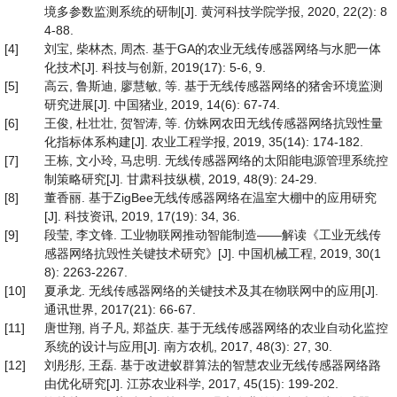
境多参数监测系统的研制[J]. 黄河科技学院学报, 2020, 22(2): 8
4-88.
[4]
刘宝, 柴林杰, 周杰. 基于GA的农业无线传感器网络与水肥一体
化技术[J]. 科技与创新, 2019(17): 5-6, 9.
[5]
高云, 鲁斯迪, 廖慧敏, 等. 基于无线传感器网络的猪舍环境监测
研究进展[J]. 中国猪业, 2019, 14(6): 67-74.
[6]
王俊, 杜壮壮, 贺智涛, 等. 仿蛛网农田无线传感器网络抗毁性量
化指标体系构建[J]. 农业工程学报, 2019, 35(14): 174-182.
[7]
王栋, 文小玲, 马忠明. 无线传感器网络的太阳能电源管理系统控
制策略研究[J]. 甘肃科技纵横, 2019, 48(9): 24-29.
[8]
董香丽. 基于ZigBee无线传感器网络在温室大棚中的应用研究
[J]. 科技资讯, 2019, 17(19): 34, 36.
[9]
段莹, 李文锋. 工业物联网推动智能制造——解读《工业无线传
感器网络抗毁性关键技术研究》[J]. 中国机械工程, 2019, 30(1
8): 2263-2267.
[10]
夏承龙. 无线传感器网络的关键技术及其在物联网中的应用[J].
通讯世界, 2017(21): 66-67.
[11]
唐世翔, 肖子凡, 郑益庆. 基于无线传感器网络的农业自动化监控
系统的设计与应用[J]. 南方农机, 2017, 48(3): 27, 30.
[12]
刘彤彤, 王磊. 基于改进蚁群算法的智慧农业无线传感器网络路
由优化研究[J]. 江苏农业科学, 2017, 45(15): 199-202.