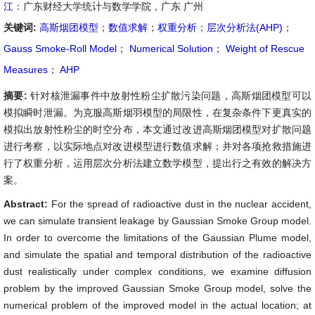
江
：广东财经大学统计与数学学院，广东 广州
关键词:
高斯烟团模型
；
数值求解
；
权重分析
；
层次分析法(AHP)
；
Gauss Smoke-Roll Model
；
Numerical Solution
；
Weight of Rescue
Measures
；
AHP
摘要:
针对核泄漏事件中放射性粉尘扩散污染问题，高斯烟团模型可以
模拟瞬时泄漏。为克服高斯烟羽模型的局限性，在复杂条件下更真实的
模拟出放射性粉尘的时空分布，本文通过改进高斯烟团模型对扩散问题
进行考察，以实际地点对改进模型进行数值求解；并对各项抢救措施进
行了权重分析，运用层次分析法建立数学模型，提出行之有效的解决方
案。
Abstract:
For the spread of radioactive dust in the nuclear accident,
we can simulate transient leakage by Gaussian Smoke Group model.
In order to overcome the limitations of the Gaussian Plume model,
and simulate the spatial and temporal distribution of the radioactive
dust realistically under complex conditions, we examine diffusion
problem by the improved Gaussian Smoke Group model, solve the
numerical problem of the improved model in the actual location; at