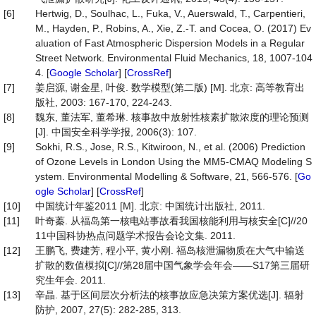
[6]
Hertwig, D., Soulhac, L., Fuka, V., Auerswald, T., Carpentieri,
M., Hayden, P., Robins, A., Xie, Z.-T. and Cocea, O. (2017) Ev
aluation of Fast Atmospheric Dispersion Models in a Regular
Street Network. Environmental Fluid Mechanics, 18, 1007-104
4. [
Google Scholar
] [
CrossRef
]
[7]
姜启源, 谢金星, 叶俊. 数学模型(第二版) [M]. 北京: 高等教育出
版社, 2003: 167-170, 224-243.
[8]
魏东, 董法军, 董希琳. 核事故中放射性核素扩散浓度的理论预测
[J]. 中国安全科学学报, 2006(3): 107.
[9]
Sokhi, R.S., Jose, R.S., Kitwiroon, N., et al. (2006) Prediction
of Ozone Levels in London Using the MM5-CMAQ Modeling S
ystem. Environmental Modelling & Software, 21, 566-576. [
Go
ogle Scholar
] [
CrossRef
]
[10]
中国统计年鉴2011 [M]. 北京: 中国统计出版社, 2011.
[11]
叶奇蓁. 从福岛第一核电站事故看我国核能利用与核安全[C]//20
11中国科协热点问题学术报告会论文集. 2011.
[12]
王鹏飞, 费建芳, 程小平, 黄小刚. 福岛核泄漏物质在大气中输送
扩散的数值模拟[C]//第28届中国气象学会年会——S17第三届研
究生年会. 2011.
[13]
辛晶. 基于区间层次分析法的核事故应急决策方案优选[J]. 辐射
防护, 2007, 27(5): 282-285, 313.