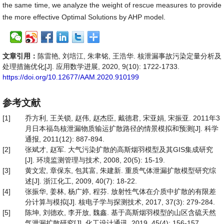
the same time, we analyze the weight of rescue measures to provide
the more effective Optimal Solutions by AHP model.
文章引用：
陈雷艳, 刘培江, 朱聿铭, 王浩华. 核泄漏事故污染定量分析及
处理措施优化[J]. 应用数学进展, 2020, 9(10): 1722-1733.
https://doi.org/10.12677/AAM.2020.910199
参考文献
[1]
乔方利, 王关锁, 赵伟, 赵杰臣, 戴德君, 宋亚娟, 宋振亚. 2011年3
月日本福岛核泄漏物质输运扩散路径的情景模拟和预测[J]. 科学
通报, 2011(12): 887-894.
[2]
张斌才, 赵军. 大气污染扩散的高斯烟羽模型及其GIS集成研究
[J]. 环境监测管理与技术, 2008, 20(5): 15-19.
[3]
黄文宏, 章保东, 包其富, 朱建新. 重质气体泄漏扩散模型研究综
述[J]. 浙江化工, 2009, 40(7): 18-22.
[4]
张振华, 姜林, 杨广婷, 程芬. 放射性气体在介质中扩散的有限差
分计算与模拟[J]. 核电子学与探测技术, 2017, 37(3): 279-284.
[5]
陈坤, 刘德欢, 李开放, 魏鑫. 基于高斯烟羽模型的山区含硫天然
气泄漏扩散研究[J]. 化工设计通讯, 2019, 45(4): 156-157.