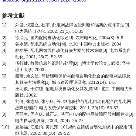
https://doi.org/10.12677/JOGT.2020.423063
参考文献
[1]
刘健, 倪建立, 杜宇. 配电网故障区段判断和隔离的矩阵算法[J].
电力系统自动化, 2002, 23(1): 31-33.
[2]
徐腊元. 国内配网自动化综述[J]. 农村电气化, 2004(3): 5-6.
[3]
谷水清. 配电系统自动化[M]. 北京: 中国电力出版社, 2004.
[4]
林功平. 配电网馈线自动化解决方案的技术策略[J]. 电力系统自
动化, 2001, 25(7): 52-55.
[5]
伍行健. 故障信息的识别与处理[D]: [博士学位论文]. 武汉: 华中
理工大学, 2003.
[6]
秦臻, 余文波. 简析继电保护与配电自动化配合的配电网故障及
其解决方法探究[J]. 城市建设理论研究, 2012(14): 1-6.
[7]
王明俊, 于尔铿. 配电系统自动化及其发展[M]. 北京: 中国电力出
版社, 2002.
[8]
刘健, 张志华, 张小庆, 等. 继电保护与配电自动化配合的配电网
故障处理[J]. 电力系统保护与控制, 2011, 39(16): 53-57.
[9]
周羽生, 周有庆, 戴正志. 基于FTU的配电网故障区段判断算法[J].
电力自动化设备, 2003, 20(4): 25-27.
[10]
夏远福, 江道灼, 黄民翔. 101规约在馈线自动化系统中的应用[J].
继电器, 2002, 30(10): 29-32.