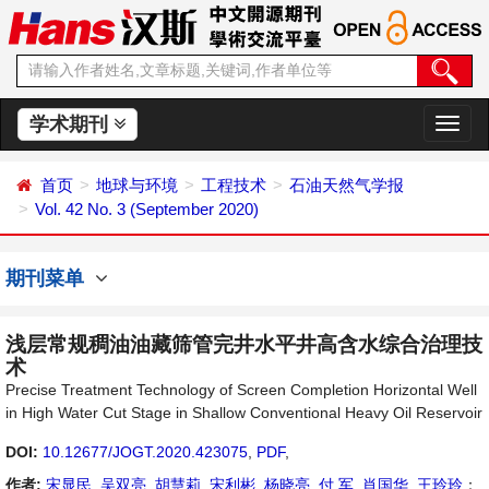
学术期刊
切
换
导
首页
地球与环境
工程技术
石油天然气学报
航
Vol. 42 No. 3 (September 2020)
期刊菜单
浅层常规稠油油藏筛管完井水平井高含水综合治理技
术
Precise Treatment Technology of Screen Completion Horizontal Well
in High Water Cut Stage in Shallow Conventional Heavy Oil Reservoir
DOI:
10.12677/JOGT.2020.423075
,
PDF
,
作者:
宋显民
,
吴双亮
,
胡慧莉
,
宋利彬
,
杨晓亮
,
付 军
,
肖国华
,
王玲玲
：