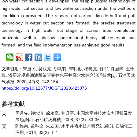
low water cut section is developed; the deep plugging technology of
high water cut section and low water cut section under the well bore
condition is provided. The research of carbon dioxide huff and puff
technology in water cut section has formed; the precise treatment
technology in high water cut stage of screen tube completion
horizontal well in shallow conventional heavy oil reservoir has
formed; and the field implementation has achieved good results.
文章引用：
宋显民, 吴双亮, 胡慧莉, 宋利彬, 杨晓亮, 付军, 肖国华, 王玲
玲. 浅层常规稠油油藏筛管完井水平井高含水综合治理技术[J]. 石油天然
气学报, 2020, 42(3): 142-154.
https://doi.org/10.12677/JOGT.2020.423075
参考文献
[1]
吴月先, 钟水清, 徐永高, 甘升平. 中国水平井技术实力现状及发
展趋势[J]. 石油矿场机械, 2008, 37(3): 33-36.
[2]
陈维余, 孟科全, 朱立国. 水平井堵水技术研究进展[J]. 石油化工
应用, 2014, 33(2): 1-4.