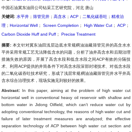
中国石油冀东油田公司钻采工艺研究院，河北 唐山
关键词:
水平井
；
筛管完井
；
高含水
；
ACP
；
二氧化碳吞吐
；
精准治
理
；
Horizontal Well
；
Screen Completion
；
High Water Cut
；
ACP
；
Carbon Dioxide Huff and Puff
；
Precise Treatment
摘要:
本文针对冀东油田浅层边底水常规稠油油藏筛管完井的高含水水
平井采用常规工艺无法降低含水的问题，分析了油井高含水和后期治理
措施失效的原因，开展了高含水段和低含水段之间ACP有效的分隔技
术、利用ACP提供的井筒条件下对高含水段深部封堵技术、对低含水段
的二氧化碳吞吐技术研究，形成了浅层常规稠油油藏筛管完井水平井高
含水综合治理技术，现场实施见到较好的效果。
Abstract:
In this paper, aiming at the problem of high water cut
horizontal well in conventional heavy oil reservoir with shallow and
bottom water in Jidong Oilfield, which can’t reduce water cut by
adopting conventional technology, the reasons of high water cut and
failure of later treatment measures are analyzed; the effective
separation technology of ACP between high water cut section and