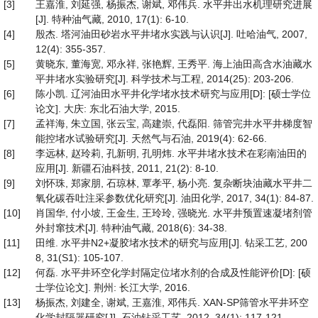
[3]
王嘉淮, 刘延强, 杨振杰, 谢斌, 邓伟兵. 水平井出水机理研究进展
[J]. 特种油气藏, 2010, 17(1): 6-10.
[4]
殷杰. 塔河油田砂岩水平井堵水实践与认识[J]. 吐哈油气, 2007,
12(4): 355-357.
[5]
黄晓东, 董海宽, 邓永祥, 张艳辉, 王秀平. 海上油田高含水油藏水
平井堵水实验研究[J]. 科学技术与工程, 2014(25): 203-206.
[6]
陈小凯. 辽河油田水平井化学堵水技术研究与应用[D]: [硕士学位
论文]. 大庆: 东北石油大学, 2015.
[7]
孟祥海, 朱立国, 张云宝, 高建崇, 代磊阳. 筛管完井水平井梯度智
能控堵水试验研究[J]. 天然气与石油, 2019(4): 62-66.
[8]
李远林, 赵玲莉, 孔新明, 孔明炜. 水平井堵水技术在彩南油田的
应用[J]. 新疆石油科技, 2011, 21(2): 8-10.
[9]
刘怀珠, 郑家朋, 石琼林, 覃孝平, 杨小亮. 复杂断块油藏水平井二
氧化碳吞吐注采参数优化研究[J]. 油田化学, 2017, 34(1): 84-87.
[10]
肖国华, 付小坡, 王金生, 王玲玲, 强晓光. 水平井预置速凝堵剂管
外封窜技术[J]. 特种油气藏, 2018(6): 34-38.
[11]
田维. 水平井N2+凝胶堵水技术的研究与应用[J]. 钻采工艺, 200
8, 31(S1): 105-107.
[12]
何磊. 水平井环空化学封隔定位堵水剂的合成及性能评价[D]: [硕
士学位论文]. 荆州: 长江大学, 2016.
[13]
杨振杰, 刘建全, 谢斌, 王嘉淮, 邓伟兵. XAN-SP筛管水平井环空
化学封隔器研究[J]. 石油钻采工艺, 2012, 34(1): 117-121.