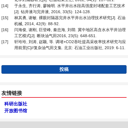
[14]
于永生, 齐行涛, 廖翰明. 水平井出水段高强度封堵配套工艺技术
[J]. 钻井液与完井液, 2016, 33(5): 124-128.
[15]
林其勇, 谢敏. 裸眼封隔器完井水平井出水治理技术研究[J]. 石油
机械, 2014, 42(9): 88-92.
[16]
闫海俊, 谢刚, 巨登峰, 秦忠海, 刘萌. 冀中地区高含水水平井治理
工艺模式[J]. 断块油气田2016, 23(5): 648-651.
[17]
轩玲玲, 刘涛, 赵颖, 等. 调堵+CO2吞吐提高采收率技术研究与应
用前景[C]//复杂油气田文集. 北京: 石油工业出版社, 2019: 6-11.
投稿
友情链接
科研出版社
开放图书馆