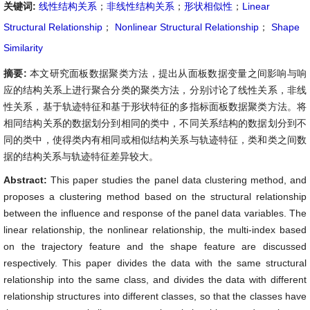
关键词:
线性结构关系
；
非线性结构关系
；
形状相似性
；
Linear
Structural Relationship
；
Nonlinear Structural Relationship
；
Shape
Similarity
摘要:
本文研究面板数据聚类方法，提出从面板数据变量之间影响与响
应的结构关系上进行聚合分类的聚类方法，分别讨论了线性关系，非线
性关系，基于轨迹特征和基于形状特征的多指标面板数据聚类方法。将
相同结构关系的数据划分到相同的类中，不同关系结构的数据划分到不
同的类中，使得类内有相同或相似结构关系与轨迹特征，类和类之间数
据的结构关系与轨迹特征差异较大。
Abstract:
This paper studies the panel data clustering method, and
proposes a clustering method based on the structural relationship
between the influence and response of the panel data variables. The
linear relationship, the nonlinear relationship, the multi-index based
on the trajectory feature and the shape feature are discussed
respectively. This paper divides the data with the same structural
relationship into the same class, and divides the data with different
relationship structures into different classes, so that the classes have