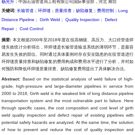
杨光升
：中国石油管道局工程有限公司国际事业部，河北 廊坊
关键词:
长输管道
；
环焊缝
；
质量排查
；
缺陷修复
；
费用控制
；
Long
Distance Pipeline
；
Girth Weld
；
Quality Inspection
；
Defect
Repair
；
Cost Control
摘要:
本文根据2000年至2018年度在役高钢级、高压力、大口径管道焊
缝失效统计分析得出，环焊缝是长输管道输送系统的薄弱环节，是最容
易发生失效的部位。同时通过具体案例对存在安全隐患的在役管道进行
环焊缝质量排查和缺陷修复的费用构成和费用水平进行了分析，并对如
何预防和降低环焊缝质量排查、缺陷修复费用提出了具体解决办法。
Abstract:
Based on the statistical analysis of weld failure of high-
grade, high-pressure and large-diameter pipelines in service from
2000 to 2018, Girth weld is the weakest link of long distance pipeline
transportation system and the most vulnerable part to failure. Here
through specific cases, the cost composition and cost level of girth
weld quality inspection and defect repair of existing pipelines with
potential safety hazards are analyzed. At the same time, the solution
of how to prevent and reduce the cost of quality inspection and