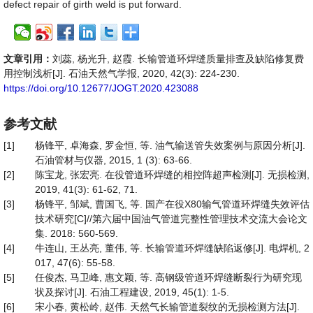
defect repair of girth weld is put forward.
文章引用：
刘蕊, 杨光升, 赵霞. 长输管道环焊缝质量排查及缺陷修复费
用控制浅析[J]. 石油天然气学报, 2020, 42(3): 224-230.
https://doi.org/10.12677/JOGT.2020.423088
参考文献
[1]
杨锋平, 卓海森, 罗金恒, 等. 油气输送管失效案例与原因分析[J].
石油管材与仪器, 2015, 1 (3): 63-66.
[2]
陈宝龙, 张宏亮. 在役管道环焊缝的相控阵超声检测[J]. 无损检测,
2019, 41(3): 61-62, 71.
[3]
杨锋平, 邹斌, 曹国飞, 等. 国产在役X80输气管道环焊缝失效评估
技术研究[C]//第六届中国油气管道完整性管理技术交流大会论文
集. 2018: 560-569.
[4]
牛连山, 王丛亮, 董伟, 等. 长输管道环焊缝缺陷返修[J]. 电焊机, 2
017, 47(6): 55-58.
[5]
任俊杰, 马卫峰, 惠文颖, 等. 高钢级管道环焊缝断裂行为研究现
状及探讨[J]. 石油工程建设, 2019, 45(1): 1-5.
[6]
宋小春, 黄松岭, 赵伟. 天然气长输管道裂纹的无损检测方法[J].