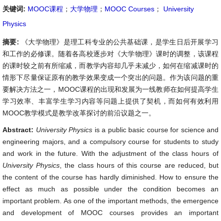
关键词:
MOOC课程
；
大学物理
；
MOOC Courses
；
University
Physics
摘要:
《大学物理》是理工科专业的公共基础课，是学生日后开展学习
和工作的必修课。随着各高校逐步对《大学物理》课时的调整，该课程
的课时较之前有所缩减，而教学内容却几乎未减少，如何在缩减课时的
情形下尽量保证原有的教学效果变成一个突出的问题。作为该问题的重
要解决方法之一，MOOC课程的出现和发展为一线教师在如何提高学生
学习效率、丰富学生学习内容等问题上提供了契机，而如何有效利用
MOOC教学模式是教学改革探讨的前沿议题之一。
Abstract:
University Physics
is a public basic course for science and
engineering majors, and a compulsory course for students to study
and work in the future. With the adjustment of the class hours of
University Physics
, the class hours of this course are reduced, but
the content of the course has hardly diminished. How to ensure the
effect as much as possible under the condition becomes an
important problem. As one of the important methods, the emergence
and development of MOOC courses provides an important