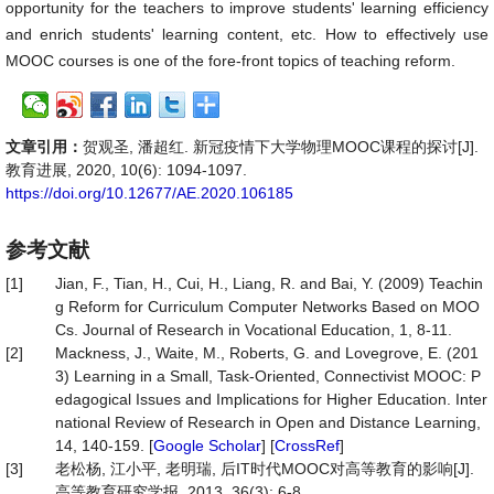
opportunity for the teachers to improve students' learning efficiency
and enrich students' learning content, etc. How to effectively use
MOOC courses is one of the fore-front topics of teaching reform.
文章引用：
贺观圣, 潘超红. 新冠疫情下大学物理MOOC课程的探讨[J].
教育进展, 2020, 10(6): 1094-1097.
https://doi.org/10.12677/AE.2020.106185
参考文献
[1]
Jian, F., Tian, H., Cui, H., Liang, R. and Bai, Y. (2009) Teachin
g Reform for Curriculum Computer Networks Based on MOO
Cs. Journal of Research in Vocational Education, 1, 8-11.
[2]
Mackness, J., Waite, M., Roberts, G. and Lovegrove, E. (201
3) Learning in a Small, Task-Oriented, Connectivist MOOC: P
edagogical Issues and Implications for Higher Education. Inter
national Review of Research in Open and Distance Learning,
14, 140-159. [
Google Scholar
] [
CrossRef
]
[3]
老松杨, 江小平, 老明瑞, 后IT时代MOOC对高等教育的影响[J].
高等教育研究学报, 2013, 36(3): 6-8.