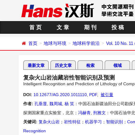
首 页
文 章
期 刊
投 稿
首页
地球与环境
地球科学前沿
Vol. 10 No. 1
最新文章
历史文章
检索
领域
复杂火山岩油藏岩性智能识别及预测
Intelligent Recognition and Prediction of Lithology of Comp
DOI:
10.12677/AG.2020.1011110
,
PDF
,
被引量
作者:
孔垂显
,
魏周城
,
杨 笑
：中国石油新疆油田分公司勘探
探测国家重点实验室，北京；
冯赫青
,
刑雅文
：中国石油华北
关键词:
复杂火山岩
；
岩性特征
；
机器学习
；
智能识别
；
Com
Recognition