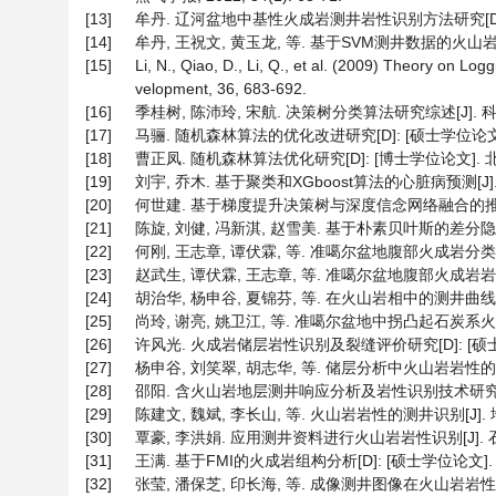
[13]
牟丹. 辽河盆地中基性火成岩测井岩性识别方法研究[D]: [
[14]
牟丹, 王祝文, 黄玉龙, 等. 基于SVM测井数据的火山岩岩性
[15]
Li, N., Qiao, D., Li, Q., et al. (2009) Theory on Lo
velopment, 36, 683-692.
[16]
季桂树, 陈沛玲, 宋航. 决策树分类算法研究综述[J]. 科技广场
[17]
马骊. 随机森林算法的优化改进研究[D]: [硕士学位论文].
[18]
曹正凤. 随机森林算法优化研究[D]: [博士学位论文]. 北
[19]
刘宇, 乔木. 基于聚类和XGboost算法的心脏病预测[J]. 计算
[20]
何世建. 基于梯度提升决策树与深度信念网络融合的推荐算法研
[21]
陈旋, 刘健, 冯新淇, 赵雪美. 基于朴素贝叶斯的差分隐私合成数
[22]
何刚, 王志章, 谭伏霖, 等. 准噶尔盆地腹部火成岩分类及特征[J
[23]
赵武生, 谭伏霖, 王志章, 等. 准噶尔盆地腹部火成岩岩性识别[J
[24]
胡治华, 杨申谷, 夏锦芬, 等. 在火山岩相中的测井曲线特征及
[25]
尚玲, 谢亮, 姚卫江, 等. 准噶尔盆地中拐凸起石炭系火山岩岩
[26]
许风光. 火成岩储层岩性识别及裂缝评价研究[D]: [硕士学
[27]
杨申谷, 刘笑翠, 胡志华, 等. 储层分析中火山岩岩性的测井识别
[28]
邵阳. 含火山岩地层测井响应分析及岩性识别技术研究[D]:
[29]
陈建文, 魏斌, 李长山, 等. 火山岩岩性的测井识别[J]. 地学前缘
[30]
覃豪, 李洪娟. 应用测井资料进行火山岩岩性识别[J]. 石油天然气
[31]
王满. 基于FMI的火成岩组构分析[D]: [硕士学位论文]. 长
[32]
张莹, 潘保芝, 印长海, 等. 成像测井图像在火山岩岩性识别中的应