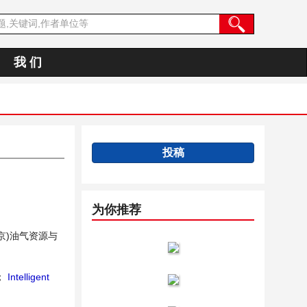
我 们
投稿
为你推荐
京)油气资源与
；
Intelligent