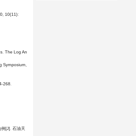
10(11):
gs. The Log An
ng Symposium,
268.
J]. 石油天