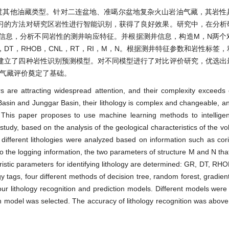
过其他油藏类型。针对二连盆地、准噶尔盆地复杂火山岩油气藏，其岩性
习的方法对研究区岩性进行智能识别，获得了良好效果。研究中，在分析
信息，分析不同岩性的测井响应特征。并根据测井信息，构造M，N两个
DT，RHOB，CNL，RT，RI，M，N。根据测井特征参数和岩性标签
建立了四种岩性识别预测模型。对不同模型进行了对比评价研究，优选出
油气藏评价奠定了基础。
rs are attracting widespread attention, and their complexity exceeds 
 Basin and Junggar Basin, their lithology is complex and changeable, a
. This paper proposes to use machine learning methods to intelligent
 study, based on the analysis of the geological characteristics of the vo
 different lithologies were analyzed based on information such as cori
to the logging information, the two parameters of structure M and N tha
teristic parameters for identifying lithology are determined: GR, DT, RH
y tags, four different methods of decision tree, random forest, gradient
our lithology recognition and prediction models. Different models we
n model was selected. The accuracy of lithology recognition was above 