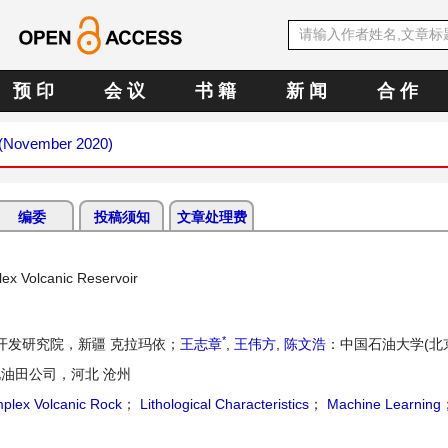
预 印
会 议
书 籍
新 闻
合 作
1 (November 2020)
编委
投稿须知
文章处理费
lex Volcanic Reservoir
*
开发研究院，新疆 克拉玛依；
王志章
,
王伟方
,
陈文浩
：中国石油大学(北
油田公司，河北 沧州
plex Volcanic Rock
；
Lithological Characteristics
；
Machine Learning