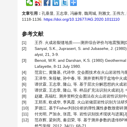
文章引用：
孔垂显, 王志章, 冯赫青, 魏周城, 刑雅文, 王伟方, 
1118-1136.
https://doi.org/10.12677/AG.2020.1011110
参考文献
[1]
王乔. 火成岩裂缝地质——测井综合评价与地震预测[D]: [
[2]
Sanyal, S.K., Juprasert, S. and Jubasehe, J. (1980
alyst, 21, 3-9.
[3]
Benoit, W.R. and Darshan, K.S. (1980) Geothermal
Lafayette, 8-11 July 1980.
[4]
范宜仁, 黄隆基, 代诗华. 交会图技术在火山岩岩性与裂缝识别中的
[5]
王泽华, 朱筱敏, 孙中春, 等. 测井资料用于盆地中火成岩岩性
[6]
谭伏霖, 王志章, 隆山, 等. 基于层次分解思想的火成岩岩性识别[
[7]
谭伏霖, 王志章, 隆山, 等. 样品扩充法识别火成岩[J]. 中
[8]
赵建, 高福红. 测井资料交会图法在火山岩岩性识别中的应用[J].
[9]
王郑库, 欧成华, 李凤霞. 火山岩储层岩性识别方法研究[J]. 国
[10]
罗德江. 基于Fisher判别分析的弹性属性参数致密碎屑岩岩性识
[11]
付光明, 严加永, 张昆, 等. 岩性识别技术现状与进展[J]. 地球
[12]
范存辉, 梁则亮, 秦启荣, 等. 基于测井参数的遗传
然气学报, 2012, 34(1): 68-71.