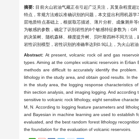
摘要:
目前火山岩油气藏正在引起广泛关注，其复杂程度超
特点，常规方法难以准确识别的问题，本文提出利用机器学
层地质特点基础上，根据取芯描述、薄片分析、成像测井等
为敏感的参数，确定了识别岩性的8个敏感特征参数为：GR，
的决策树、随机森林、梯度提升树、贝叶斯四种不同方法，
岩性识别模型，岩性识别的准确率达到0.9以上，为火山岩
Abstract:
At present, volcanic rock oil and gas reservoi
types. Aiming at the complex volcanic reservoirs in Erlian
methods are difficult to accurately identify the problem
lithology in the study area, and obtain good results. In the
in the study area, the logging response characteristics of
thin section analysis, and imaging logging. And according 
sensitive to volcanic rock lithology, eight sensitive charac
M, N. According to logging feature parameters and litholog
and Bayesian in machine learning are used to establish f
evaluated, and the best random forest lithology recognitio
the foundation for the evaluation of volcanic reservoirs.