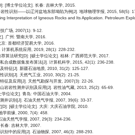
博士学位论文]. 长春: 吉林大学, 2015.
识别——以辽河盆地东部坳陷为例[J]. 地球物理学报, 2015, 58(5): 178
gging Interpretation of Igneous Rocks and Its Application. Petroleum Exp
, 2007(1): 9-12.
 广州: 暨南大学, 2016.
京: 首都经济贸易大学, 2016.
机系统应用, 2019, 28(1): 228-232.
究[D]: [硕士学位论文]. 桂林: 广西师范大学, 2017.
据集发布算法[J]. 计算机科学, 2015, 42(1): 236-238.
]. 新疆石油地质, 2010, 31(2): 125-127.
]. 天然气工业, 2010, 30(2): 21-25.
应用[J]. 天然气勘探与开发, 2007(3): 22-26.
性测井识别及应用[J]. 岩性油气藏, 2013, 25(2): 65-69.
位论文]. 青岛: 中国石油大学, 2004.
[J]. 石油天然气学报, 2007, 39(6): 33-37.
 [硕士学位论文]. 大庆: 大庆石油学院, 2010.
, 2000, 7(4): 458.
学报, 2007, 29(3): 234-236.
春: 吉林大学, 2007.
用[J]. 石油物探, 2007, 46(3): 288-293.