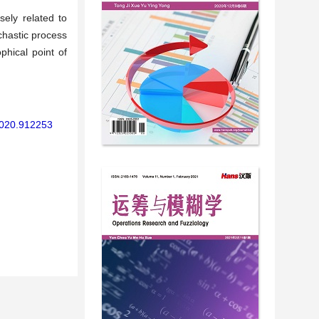
ely related to
chastic process
phical point of
2020.912253