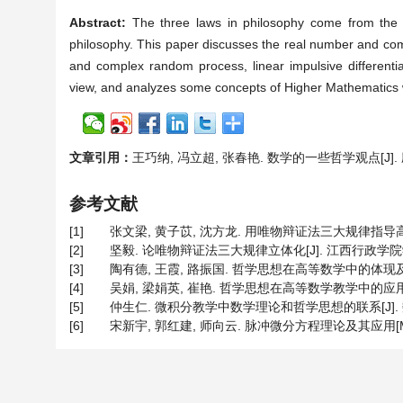
Abstract:
The three laws in philosophy come from the s
philosophy. This paper discusses the real number and co
and complex random process, linear impulsive differentia
view, and analyzes some concepts of Higher Mathematics wi
文章引用：
王巧纳, 冯立超, 张春艳. 数学的一些哲学观点[J]. 应用数
参考文献
[1]
张文梁, 黄子苡, 沈方龙. 用唯物辩证法三大规律指导高校安全
[2]
坚毅. 论唯物辩证法三大规律立体化[J]. 江西行政学院学报, 2
[3]
陶有德, 王霞, 路振国. 哲学思想在高等数学中的体现及应用[J]
[4]
吴娟, 梁娟英, 崔艳. 哲学思想在高等数学教学中的应用[J]. 
[5]
仲生仁. 微积分教学中数学理论和哲学思想的联系[J]. 数学学
[6]
宋新宇, 郭红建, 师向云. 脉冲微分方程理论及其应用[M]. 