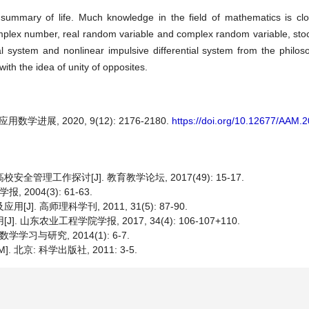
ummary of life. Much knowledge in the field of mathematics is clos
mplex number, real random variable and complex random variable, sto
l system and nonlinear impulsive differential system from the philoso
th the idea of unity of opposites.
学进展, 2020, 9(12): 2176-2180.
https://doi.org/10.12677/AAM.
管理工作探讨[J]. 教育教学论坛, 2017(49): 15-17.
004(3): 61-63.
. 高师理科学刊, 2011, 31(5): 87-90.
山东农业工程学院学报, 2017, 34(4): 106-107+110.
习与研究, 2014(1): 6-7.
北京: 科学出版社, 2011: 3-5.