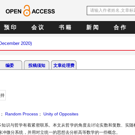
预 印
会 议
书 籍
新 闻
合 作
 (December 2020)
编委
投稿须知
文章处理费
支持
；
Random Process
；
Unity of Opposites
多知识与哲学有着紧密联系。本文从哲学的角度去讨论实数和复数、实随
脉冲微分系统，并用对立统一的思想去分析高等数学的一些概念。