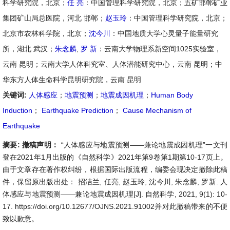
科学研究院，北京；
任 亮
：中国管理科学研究院，北京；五矿邯郸矿业
集团矿山局总医院，河北 邯郸；
赵玉玲
：中国管理科学研究院，北京；
北京市农林科学院，北京；
沈今川
：中国地质大学心灵量子能量研究
所，湖北 武汉；
朱念麟
,
罗 新
：云南大学物理系新空间1025实验室，
云南 昆明；云南大学人体科究室、人体潜能研究中心，云南 昆明；中
华东方人体生命科学昆明研究院，云南 昆明
关键词:
人体感应
；
地震预测
；
地震成因机理
；
Human Body
Induction
；
Earthquake Prediction
；
Cause Mechanism of
Earthquake
摘要:
撤稿声明：
“人体感应与地震预测——兼论地震成因机理”一文刊
登在2021年1月出版的《自然科学》2021年第9卷第1期第10-17页上。
由于文章存在著作权纠纷，根据国际出版流程，编委会现决定撤除此稿
件，保留原出版出处： 招洁兰, 任亮, 赵玉玲, 沈今川, 朱念麟, 罗新. 人
体感应与地震预测——兼论地震成因机理[J]. 自然科学, 2021, 9(1): 10-
17. https://doi.org/10.12677/OJNS.2021.91002并对此撤稿带来的不便
致以歉意。