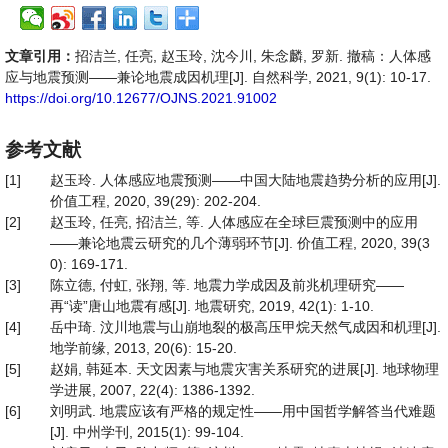
文章引用：
招洁兰, 任亮, 赵玉玲, 沈今川, 朱念麟, 罗新. 撤稿：人体感
应与地震预测——兼论地震成因机理[J]. 自然科学, 2021, 9(1): 10-17.
https://doi.org/10.12677/OJNS.2021.91002
参考文献
[1]
赵玉玲. 人体感应地震预测——中国大陆地震趋势分析的应用[J].
价值工程, 2020, 39(29): 202-204.
[2]
赵玉玲, 任亮, 招洁兰, 等. 人体感应在全球巨震预测中的应用
——兼论地震云研究的几个薄弱环节[J]. 价值工程, 2020, 39(3
0): 169-171.
[3]
陈立德, 付虹, 张翔, 等. 地震力学成因及前兆机理研究——
再“读”唐山地震有感[J]. 地震研究, 2019, 42(1): 1-10.
[4]
岳中琦. 汶川地震与山崩地裂的极高压甲烷天然气成因和机理[J].
地学前缘, 2013, 20(6): 15-20.
[5]
赵娟, 韩延本. 天文因素与地震灾害关系研究的进展[J]. 地球物理
学进展, 2007, 22(4): 1386-1392.
[6]
刘明武. 地震应该有严格的规定性——用中国哲学解答当代难题
[J]. 中州学刊, 2015(1): 99-104.