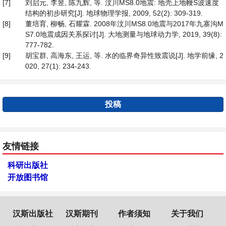
[7]
刘启元, 李昱, 陈九辉, 等. 汶川MS8.0地震: 地壳上地幔S波速度
结构的初步研究[J]. 地球物理学报, 2009, 52(2): 309-319.
[8]
董培育, 柳畅, 石耀霖. 2008年汶川MS8.0地震与2017年九寨沟M
S7.0地震成因关系探讨[J]. 大地测量与地球动力学, 2019, 39(8):
777-782.
[9]
胡宝群, 高海东, 王运, 等. 水的临界奇异性致震说[J]. 地学前缘, 2
020, 27(1): 234-243.
投稿
友情链接
科研出版社
开放图书馆
汉斯出版社
汉斯期刊
作者须知
关于我们