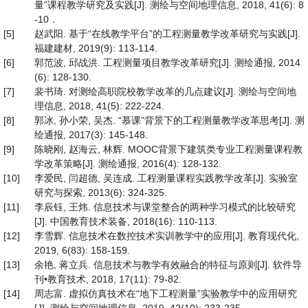
量”课程教学研究及实践[J]. 测绘与空间地理信息, 2018, 41(6): 8
-10．
[5]
赵武阳. 基于“在线教学平台”的工程测量教学改革研究与实践[J].
福建建材, 2019(9): 113-114.
[6]
郭范波, 邱战洪. 工程测量项目教学改革研究[J]. 测绘通报, 2014
(6): 128-130.
[7]
裴书琦. 对测绘高职院校教学改革的几点建议[J]. 测绘与空间地
理信息, 2018, 41(5): 222-224.
[8]
郭冰, 孙小荣, 吴杰. “慕课”背景下的工程测量教学改革思考[J]. 测
绘通报, 2017(3): 145-148.
[9]
陈晓刚, 赵海云, 林辉. MOOC背景下建筑类专业工程测量课程教
学改革策略[J]. 测绘通报, 2016(4): 128-132.
[10]
李爱民, 闫超德, 吴连成. 工程测量课程实践教学改革[J]. 实验室
研究与探索, 2013(6): 324-325.
[11]
李辰钰, 王炜. 信息技术与课堂整合的两种学习模式的比较研究
[J]. 中国教育技术装备, 2018(16): 110-113.
[12]
李雪辉. 信息技术在数控技术实训教学中的应用[J]. 教育现代化,
2019, 6(83): 158-159.
[13]
余艳, 蒋立兵. 信息技术与教学有效融合的特征与原则[J]. 软件导
刊•教育技术, 2018, 17(11): 79-82.
[14]
周志富. 虚拟仿真技术在“地下工程测量”实验教学中的应用研究