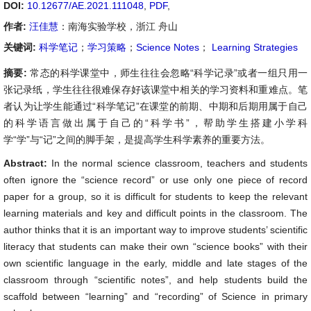
DOI:
10.12677/AE.2021.111048
,
PDF
,
作者:
汪佳慧
：南海实验学校，浙江 舟山
关键词:
科学笔记
；
学习策略
；
Science Notes
；
Learning Strategies
摘要:
常态的科学课堂中，师生往往会忽略“科学记录”或者一组只用一
张记录纸，学生往往很难保存好该课堂中相关的学习资料和重难点。笔
者认为让学生能通过“科学笔记”在课堂的前期、中期和后期用属于自己
的科学语言做出属于自己的“科学书”，帮助学生搭建小学科
学“学”与“记”之间的脚手架，是提高学生科学素养的重要方法。
Abstract:
In the normal science classroom, teachers and students
often ignore the “science record” or use only one piece of record
paper for a group, so it is difficult for students to keep the relevant
learning materials and key and difficult points in the classroom. The
author thinks that it is an important way to improve students’ scientific
literacy that students can make their own “science books” with their
own scientific language in the early, middle and late stages of the
classroom through “scientific notes”, and help students build the
scaffold between “learning” and “recording” of Science in primary