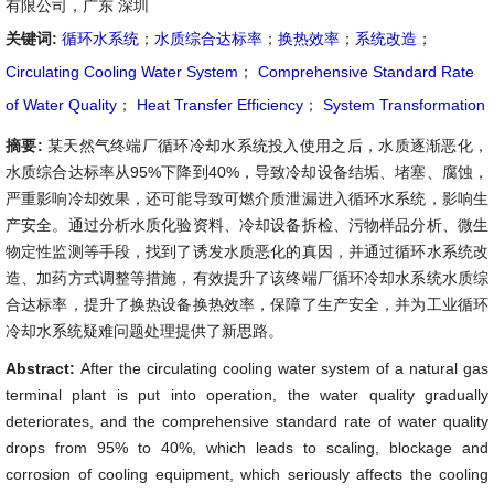
有限公司，广东 深圳
关键词:
循环水系统
；
水质综合达标率
；
换热效率
；
系统改造
；
Circulating Cooling Water System
；
Comprehensive Standard Rate
of Water Quality
；
Heat Transfer Efficiency
；
System Transformation
摘要:
某天然气终端厂循环冷却水系统投入使用之后，水质逐渐恶化，
水质综合达标率从95%下降到40%，导致冷却设备结垢、堵塞、腐蚀，
严重影响冷却效果，还可能导致可燃介质泄漏进入循环水系统，影响生
产安全。通过分析水质化验资料、冷却设备拆检、污物样品分析、微生
物定性监测等手段，找到了诱发水质恶化的真因，并通过循环水系统改
造、加药方式调整等措施，有效提升了该终端厂循环冷却水系统水质综
合达标率，提升了换热设备换热效率，保障了生产安全，并为工业循环
冷却水系统疑难问题处理提供了新思路。
Abstract:
After the circulating cooling water system of a natural gas
terminal plant is put into operation, the water quality gradually
deteriorates, and the comprehensive standard rate of water quality
drops from 95% to 40%, which leads to scaling, blockage and
corrosion of cooling equipment, which seriously affects the cooling