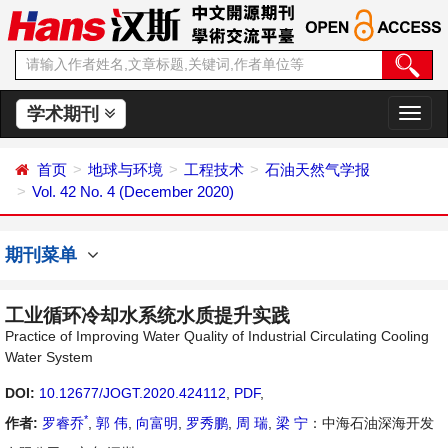
学术期刊
切
换
导
首页
地球与环境
工程技术
石油天然气学报
航
Vol. 42 No. 4 (December 2020)
期刊菜单
工业循环冷却水系统水质提升实践
Practice of Improving Water Quality of Industrial Circulating Cooling
Water System
DOI:
10.12677/JOGT.2020.424112
,
PDF
,
*
作者:
罗睿乔
,
郭 伟
,
向富明
,
罗秀鹏
,
周 瑞
,
梁 宁
：中海石油深海开发