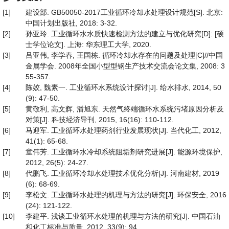
[1]
建设部. GB50050-2017工业循环冷却水处理设计规范[S]. 北京:
中国计划出版社, 2018: 3-32.
[2]
孙亚玲. 工业循环水水质快速检测方法的建立与优化研究[D]: [硕
士学位论文]. 上海: 华东理工大学, 2020.
[3]
吕亚伟, 李学春, 王国栋. 循环冷却水存在的问题及处理[C]//中国
金属学会. 2008年全国小型型钢生产技术交流会论文集, 2008: 3
55-357.
[4]
陈姣, 魏素一. 工业循环水系统设计探讨[J]. 给水排水, 2014, 50
(9): 47-50.
[5]
黄敬利, 高文辉, 潘旭东. 天然气终端循环水系统污堵原因分析及
对策[J]. 科技经济导刊, 2015, 16(16): 110-112.
[6]
马迎军. 工业循环水处理药剂行业发展现状[J]. 当代化工, 2012,
41(1): 65-68.
[7]
童伟芳. 工业循环水冷却系统阻垢剂研究进展[J]. 能源环境保护,
2012, 26(5): 24-27.
[8]
代鹏飞. 工业循环冷却水处理技术优化分析[J]. 河南建材, 2019
(6): 68-69.
[9]
李松文. 工业循环水处理的机理与方法的研究[J]. 环保安全, 2016
(24): 121-122.
[10]
李建平. 浅谈工业循环水处理的机理与方法的研究[J]. 中国石油
和化工标准与质量, 2012, 33(9): 94.