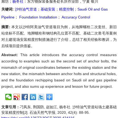
廊坊；
杨冬社
：东方物探装备服务处长庆作业部，宁夏 银川
关键词:
沙特油气管道
；
基础安装
；
精度控制
；
Saudi Oil and Gas
Pipeline
；
Foundation Installation
；
Accuracy Control
摘要:
本文以沙特阿美油气管道项目为例，从地脚螺栓二次套丝、新旧
站坐标不匹配、地脚螺栓和钢结构孔位置不匹配、基础二次凿毛等案例
对土建现场安装精度控制措施进行了介绍，总结了相关经验和教训，为
后续项目提供借鉴。
Abstract:
This article introduces the accuracy control measures
according to examples such as the second set of anchor bolts, the
mismatch of original coordinates between the existing station and the
new station, the mismatch between anchor holts and structural holes,
and the foundation rechipping based on Saudi oil and gas pipeline
project, and also sums up experience and lesson for future project.
文章引用：
刁凤东, 荆国防, 赵如江, 杨冬社. 沙特油气管道站场土建基础
安装精度控制[J]. 石油天然气学报, 2020, 42(4): 88-95.