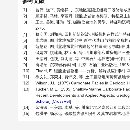
参考文献
[1]
曾伟, 强平, 黄继祥. 川东地区嘉陵江组嘉二段储层成因模式[J]
[2]
顾家裕, 马锋, 季丽丹. 碳酸盐岩台地类型、特征及主控因素[J].
[3]
王龙, 吴海, 张瑞, 等. 碳酸盐台地的类型、特征和沉积模
2-76.
[4]
蔡立国, 刘和甫. 四川前陆褶皱-冲断带构造样式与特征[J]. 石油
[5]
李岩峰. 四川盆地东北部中-新生代造山与前陆变形构造叠合
[6]
范慧达. 四川盆地东北部古隆起的构造演化与成因机制[D]:
[7]
薄婧方, 姚建新, 林宝玉, 等. 四川东部和重庆地区三叠纪海相红
[8]
王宓君, 包茨, 肖明德, 等. 中国石油地质志(卷十)四川油气区
[9]
冯增昭. 沉积岩石学[M]. 北京: 石油工业出版社, 1993: 7
[10]
Flugel, E. 碳酸盐岩微相——分析、解释及应用[M]. 马
[11]
徐文礼, 郑荣才, 费怀义, 等. 土库曼斯坦阿姆河盆地卡洛夫-牛
[12]
Wilson, J.L. (1975) Carbonate Facies in Geologic His
[13]
Tucker, M.E. (1985) Shallow-Marine Carbonate Facie
Recent Developments and Applied Aspects, Geologica
Scholar
] [
CrossRef
]
[14]
余海涛, 王兴志, 李斌, 等. 川东北地区嘉陵江组二段沉积相特征
[15]
包洪平, 杨承运. 碳酸盐岩微相分析及其在岩相古地理研究中的意义