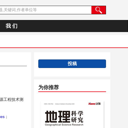
我 们
投稿
为你推荐
源工程技术测
ies
；