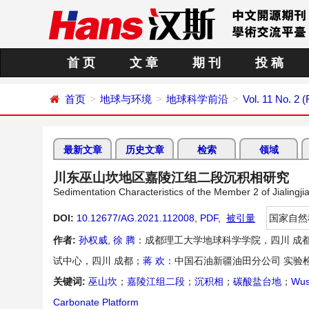
首 页
文 章
期 刊
投 稿
首页
地球与环境
地球科学前沿
Vol. 11 No. 2 
最新文章
历史文章
检索
领域
川东巫山坎地区嘉陵江组二段沉积相研究
Sedimentation Characteristics of the Member 2 of Jialing
DOI:
10.12677/AG.2021.112008
,
PDF
,
被引量
国家自然
作者:
孙权威
,
徐 腾
：成都理工大学地球科学学院，四川 成
试中心，四川 成都；
蒋 欢
：中国石油新疆油田分公司 实验
关键词:
巫山坎
；
嘉陵江组二段
；
沉积相
；
碳酸盐台地
；
Wus
Carbonate Platform