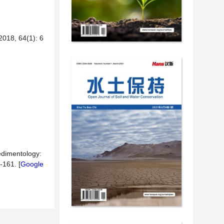
 64(1): 6
edimentology:
-161. [
Google