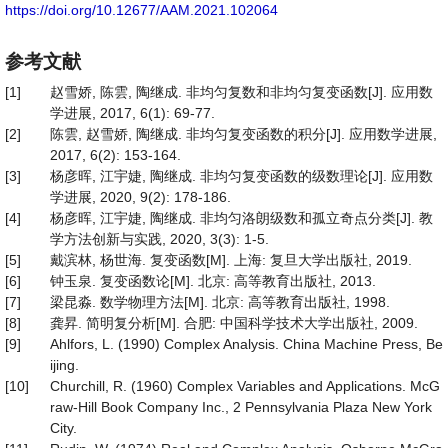
https://doi.org/10.12677/AAM.2021.102064
参考文献
[1]
赵雪娇, 陈雲, 陶继成. 非均匀复数和非均匀复变函数[J]. 应用数
学进展, 2017, 6(1): 69-77.
[2]
陈雲, 赵雪娇, 陶继成. 非均匀复变函数的积分[J]. 应用数学进展,
2017, 6(2): 153-164.
[3]
杨彦晖, 江宇婕, 陶继成. 非均匀复变函数的级数理论[J]. 应用数
学进展, 2020, 9(2): 178-186.
[4]
杨彦晖, 江宇婕, 陶继成. 非均匀洛朗级数和孤立奇点分类[J]. 教
学方法创新与实践, 2020, 3(3): 1-5.
[5]
戴滨林, 杨世海. 复变函数[M]. 上海: 复旦大学出版社, 2019.
[6]
钟玉泉. 复变函数论[M]. 北京: 高等教育出版社, 2013.
[7]
梁昆淼. 数学物理方法[M]. 北京: 高等教育出版社, 1998.
[8]
龚昇. 简明复分析[M]. 合肥: 中国科学技术大学出版社, 2009.
[9]
Ahlfors, L. (1990) Complex Analysis. China Machine Press, Be
ijing.
[10]
Churchill, R. (1960) Complex Variables and Applications. McG
raw-Hill Book Company Inc., 2 Pennsylvania Plaza New York
City.