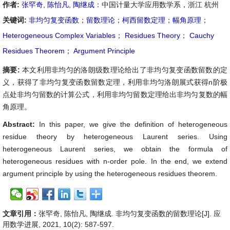
作者:
张罕奇
,
陈怡凡
,
陶继成
：中国计量大学应用数学系，浙江 杭州
关键词:
非均匀复变函数
；
留数理论
；
柯西留数定理
；
幅角原理
；
Heterogeneous Complex Variables
；
Residues Theory
；
Cauchy
Residues Theorem
；
Argument Principle
摘要:
本文利用非均匀的洛朗级数理论给出了非均匀复变函数留数的定
义，获得了非均匀复变函数留数定理，利用非均匀洛朗展式获得n阶极
点处非均匀留数的计算公式，利用非均匀留数定理给出非均匀复数的幅
角原理。
Abstract:
In this paper, we give the definition of heterogeneous
residue theory by heterogeneous Laurent series. Using
heterogeneous Laurent series, we obtain the formula of
heterogeneous residues with n-order pole. In the end, we extend
argument principle by using the heterogeneous residues theorem.
文章引用：
张罕奇, 陈怡凡, 陶继成. 非均匀复变函数的留数理论[J]. 应
用数学进展, 2021, 10(2): 587-597.