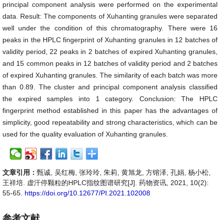
principal component analysis were performed on the experimental
data. Result: The components of Xuhanting granules were separated
well under the condition of this chromatography. There were 16
peaks in the HPLC fingerprint of Xuhanting granules in 12 batches of
validity period, 22 peaks in 2 batches of expired Xuhanting granules,
and 15 common peaks in 12 batches of validity period and 2 batches
of expired Xuhanting granules. The similarity of each batch was more
than 0.89. The cluster and principal component analysis classified
the expired samples into 1 category. Conclusion: The HPLC
fingerprint method established in this paper has the advantages of
simplicity, good repeatability and strong characteristics, which can be
used for the quality evaluation of Xuhanting granules.
文章引用：
甄诚, 吴红梅, 张玲玲, 朱莉, 黄旭龙, 方镕泽, 孔娟, 杨小松,
王祥培. 虚汗停颗粒的HPLC指纹图谱研究[J]. 药物资讯, 2021, 10(2):
55-65.
https://doi.org/10.12677/PI.2021.102008
参考文献