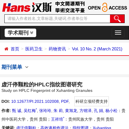
学术期刊
切
换
导
首页
医药卫生
药物资讯
Vol. 10 No. 2 (March 2021)
航
期刊菜单
虚汗停颗粒的HPLC指纹图谱研究
Study on HPLC Fingerprint of Xuhanting Granules
DOI:
10.12677/PI.2021.102008
,
PDF
,
科研立项经费支持
*
作者:
甄 诚
,
吴红梅
,
张玲玲
,
朱 莉
,
黄旭龙
,
方镕泽
,
孔 娟
,
杨小松
：贵
*
州中医药大学，贵州 贵阳；
王祥培
：贵州民族大学，贵州 贵阳
关键词:
虚汗停颗粒
；
高效液相色谱法
；
指纹图谱
；
Xuhanting