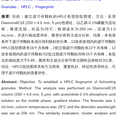
Granules
；
HPLC
；
Fingerprint
摘要:
目的：建立虚汗停颗粒的HPLC色谱指纹图谱。方法：采用
DiamonsilC18 (250 × 4.6 mm, 5 μm)色谱柱，以乙腈-0.1%磷酸为流动
相，梯度洗脱，柱温为28℃，检测波长为260 nm，流速为1.0
mL/min，并进行相似度评价、聚类分析和主成分分析。结果：本色谱
条件下虚汗停颗粒各成分得到较好的分离，12批有效期内的虚汗停颗粒
HPLC指纹图谱有16个共有峰，2批过期虚汗停颗粒有22个共有峰，12
批有效期内的虚汗停颗粒与2批过期虚汗停颗粒间有15个共有峰，各批
次的相似度大于0.89，聚类和主成分分析可将过期样品单独归为1类。
结论：HPLC指纹图谱具有方法简单、重复性好、特征性强等特点，可
用于虚汗停颗粒的质量评价。
Abstract:
Objective: To establish a HPLC fingerprint of Xuhanting
granules. Method: The analysis was performed on DiamonsilC18
column (250 × 4.6 mm, 5 μm), with acetonitrile-0.1% phosphoric acid
solution as the mobile phase, gradient elution. The flowrate was 1
mL/min, column temperature was 28˚C and the detection wavelength
was set at 206 nm. The similarity evaluation, cluster analysis and