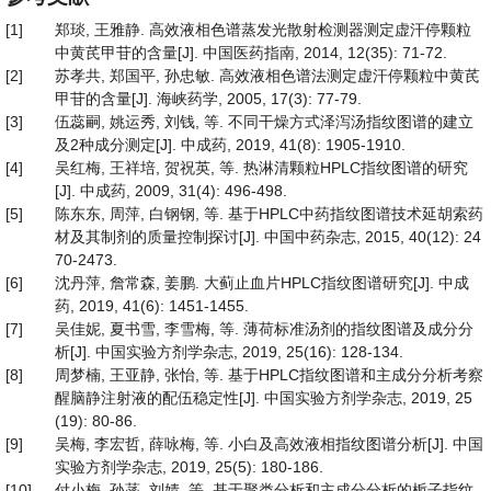
[1]
郑琰, 王雅静. 高效液相色谱蒸发光散射检测器测定虚汗停颗粒
中黄芪甲苷的含量[J]. 中国医药指南, 2014, 12(35): 71-72.
[2]
苏孝共, 郑国平, 孙忠敏. 高效液相色谱法测定虚汗停颗粒中黄芪
甲苷的含量[J]. 海峡药学, 2005, 17(3): 77-79.
[3]
伍蕊嗣, 姚运秀, 刘钱, 等. 不同干燥方式泽泻汤指纹图谱的建立
及2种成分测定[J]. 中成药, 2019, 41(8): 1905-1910.
[4]
吴红梅, 王祥培, 贺祝英, 等. 热淋清颗粒HPLC指纹图谱的研究
[J]. 中成药, 2009, 31(4): 496-498.
[5]
陈东东, 周萍, 白钢钢, 等. 基于HPLC中药指纹图谱技术延胡索药
材及其制剂的质量控制探讨[J]. 中国中药杂志, 2015, 40(12): 24
70-2473.
[6]
沈丹萍, 詹常森, 姜鹏. 大蓟止血片HPLC指纹图谱研究[J]. 中成
药, 2019, 41(6): 1451-1455.
[7]
吴佳妮, 夏书雪, 李雪梅, 等. 薄荷标准汤剂的指纹图谱及成分分
析[J]. 中国实验方剂学杂志, 2019, 25(16): 128-134.
[8]
周梦楠, 王亚静, 张怡, 等. 基于HPLC指纹图谱和主成分分析考察
醒脑静注射液的配伍稳定性[J]. 中国实验方剂学杂志, 2019, 25
(19): 80-86.
[9]
吴梅, 李宏哲, 薛咏梅, 等. 小白及高效液相指纹图谱分析[J]. 中国
实验方剂学杂志, 2019, 25(5): 180-186.
[10]
付小梅, 孙菡, 刘婧, 等. 基于聚类分析和主成分分析的栀子指纹