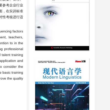
要参考企业行业
面，在实训标准
针对性考核进行适
luencing factors
ent, teachers,
ntion to in the
ng professional
talent training
application and
to consider the
e basic training
rove the quality