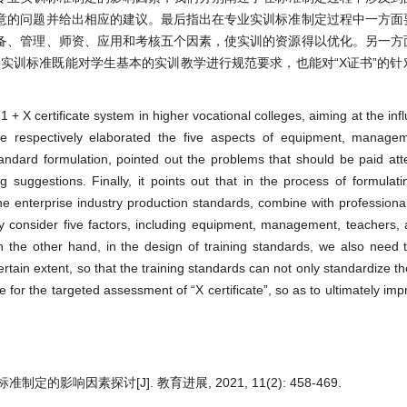
意的问题并给出相应的建议。最后指出在专业实训标准制定过程中一方面
备、管理、师资、应用和考核五个因素，使实训的资源得以优化。另一方
使实训标准既能对学生基本的实训教学进行规范要求，也能对“X证书”的
+ X certificate system in higher vocational colleges, aiming at the inf
 we respectively elaborated the five aspects of equipment, managem
andard formulation, pointed out the problems that should be paid atte
suggestions. Finally, it points out that in the process of formulati
e enterprise industry production standards, combine with professional 
consider five factors, including equipment, management, teachers, 
 the other hand, in the design of training standards, we also need 
rtain extent, so that the training standards can not only standardize th
 for the targeted assessment of “X certificate”, so as to ultimately imp
定的影响因素探讨[J]. 教育进展, 2021, 11(2): 458-469.