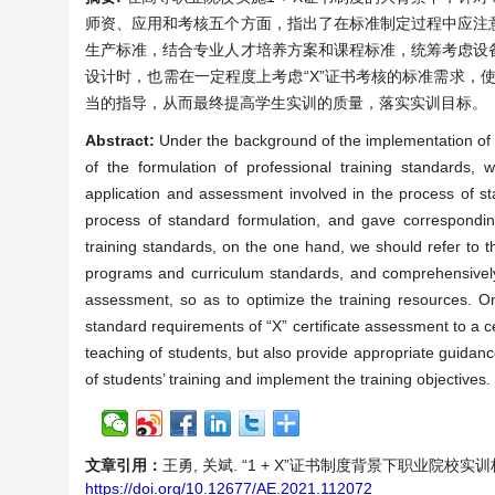
师资、应用和考核五个方面，指出了在标准制定过程中应注
生产标准，结合专业人才培养方案和课程标准，统筹考虑设
设计时，也需在一定程度上考虑“X”证书考核的标准需求，
当的指导，从而最终提高学生实训的质量，落实实训目标。
Abstract:
Under the background of the implementation of 1 
of the formulation of professional training standards,
application and assessment involved in the process of st
process of standard formulation, and gave corresponding 
training standards, on the one hand, we should refer to th
programs and curriculum standards, and comprehensively 
assessment, so as to optimize the training resources. On
standard requirements of “X” certificate assessment to a ce
teaching of students, but also provide appropriate guidance
of students’ training and implement the training objectives.
文章引用：
王勇, 关斌. “1 + X”证书制度背景下职业院校实训标准制
https://doi.org/10.12677/AE.2021.112072