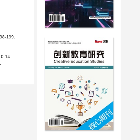
-199.
-14.
.