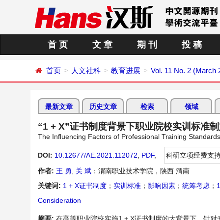
首 页
文 章
期 刊
投 稿
首页
人文社科
教育进展
Vol. 11 No. 2 (March 
最新文章
历史文章
检索
领域
“1 + X”证书制度背景下职业院校实训标准
The Influencing Factors of Professional Training Standards
DOI:
10.12677/AE.2021.112072
,
PDF
,
科研立项经费支
作者:
王 勇
,
关 斌
：渭南职业技术学院，陕西 渭南
关键词:
1 + X证书制度
；
实训标准
；
影响因素
；
统筹考虑
；
1
Consideration
摘要:
在高等职业院校实施1 + X证书制度的大背景下，