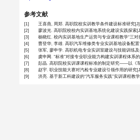
参考文献
[1]
王喜燕, 周郑. 高职院校实训教学条件建设标准研究[J]. 黄河
[2]
廖波光. 高职院校校内实训基地系统化建设实践探索[J]. 柳
[3]
杨晓红. 校内实训基地生产运营与专业课程教学“三对接”实践研究
[4]
曹登华, 李雄. 高职汽车维修类专业实训基地设备配置需考虑因
[5]
张军, 廖申学. 高职机电专业实训室建设与技能训练及抽查对接研
[6]
虞申网. “标准”对接专业职业能力构建实训课程体系的研究——
[7]
彭晶. 高职院校实训课课程标准的制定研究——以《车辆机械维
[8]
赵宇. 职业技能大赛对汽检专业建设引领作用的研究[J]. 河北农机
[9]
洪亮. 基于新工科建设的“汽车服务实践”实训课程教学改革研究[J