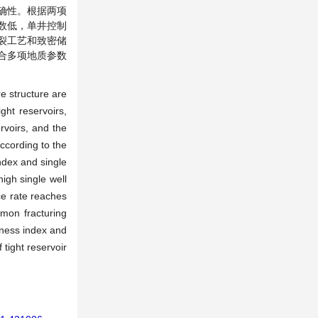
确性。根据两项
数低，单井控制
压裂工艺和致密储
合多项地质参数
re structure are
ght reservoirs,
rvoirs, and the
According to the
index and single
high single well
nce rate reaches
mon fracturing
leness index and
 tight reservoir