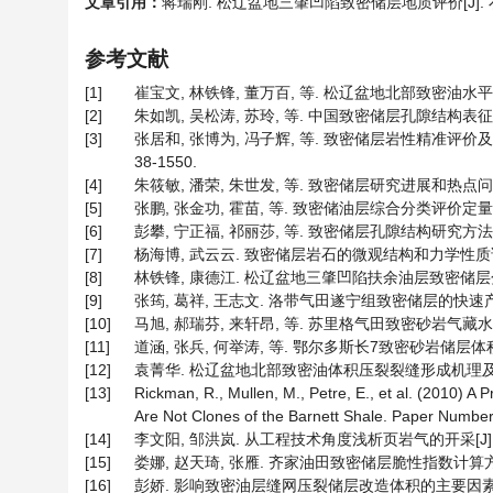
文章引用：
蒋瑞刚. 松辽盆地三肇凹陷致密储层地质评价[J]. 石油天然
参考文献
[1]
崔宝文, 林铁锋, 董万百, 等. 松辽盆地北部致密油水平井技术
[2]
朱如凯, 吴松涛, 苏玲, 等. 中国致密储层孔隙结构表征需注意的
[3]
张居和, 张博为, 冯子辉, 等. 致密储层岩性精准评价及毫
38-1550.
[4]
朱筱敏, 潘荣, 朱世发, 等. 致密储层研究进展和热点问题分析[J]
[5]
张鹏, 张金功, 霍苗, 等. 致密储油层综合分类评价定量方法[J
[6]
彭攀, 宁正福, 祁丽莎, 等. 致密储层孔隙结构研究方法概述[J]
[7]
杨海博, 武云云. 致密储层岩石的微观结构和力学性质试验分析[J
[8]
林铁锋, 康德江. 松辽盆地三肇凹陷扶余油层致密储层分类精细评价
[9]
张筠, 葛祥, 王志文. 洛带气田遂宁组致密储层的快速产能评价[J]
[10]
马旭, 郝瑞芬, 来轩昂, 等. 苏里格气田致密砂岩气藏水平井体
[11]
道涵, 张兵, 何举涛, 等. 鄂尔多斯长7致密砂岩储层体积压裂
[12]
袁菁华. 松辽盆地北部致密油体积压裂裂缝形成机理及控制方法[J
[13]
Rickman, R., Mullen, M., Petre, E., et al. (2010) A 
Are Not Clones of the Barnett Shale. Paper Numb
[14]
李文阳, 邹洪岚. 从工程技术角度浅析页岩气的开采[J]. 石油学报
[15]
娄娜, 赵天琦, 张雁. 齐家油田致密储层脆性指数计算方法研究[J]
[16]
彭娇. 影响致密油层缝网压裂储层改造体积的主要因素研究[D