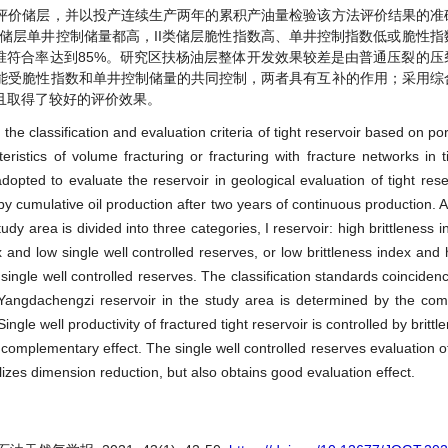
评价储层，并以投产连续生产两年的累积产油量检验该方法评价结果的准
储层单井控制储量都高，II类储层脆性指数高、单井控制指数低或脆性指
标准符合率达到85%。研究区扶杨油层整体开发效果较差是由普通压裂的
能受脆性指数和单井控制储量的共同控制，两者具有互补的作用；采用综
且取得了较好的评价效果。
, the classification and evaluation criteria of tight reservoir based on po
istics of volume fracturing or fracturing with fracture networks in ti
adopted to evaluate the reservoir in geological evaluation of tight rese
 by cumulative oil production after two years of continuous production. 
dy area is divided into three categories, I reservoir: high brittleness 
ex and low single well controlled reserves, or low brittleness index and 
d single well controlled reserves. The classification standards coincide
angdachengzi reservoir in the study area is determined by the com
ingle well productivity of fractured tight reservoir is controlled by britt
 complementary effect. The single well controlled reserves evaluation of
lizes dimension reduction, but also obtains good evaluation effect.