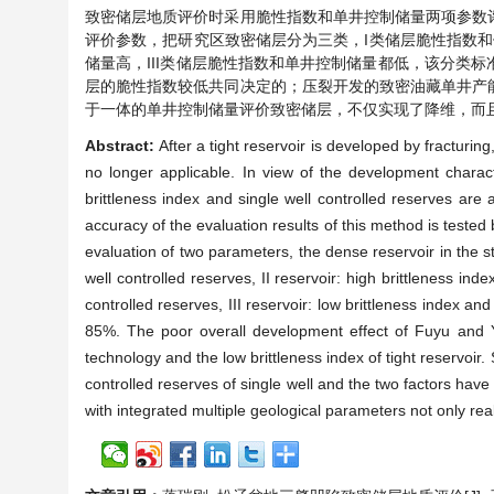
致密储层地质评价时采用脆性指数和单井控制储量两项参数
评价参数，把研究区致密储层分为三类，I类储层脆性指数和
储量高，III类储层脆性指数和单井控制储量都低，该分类
层的脆性指数较低共同决定的；压裂开发的致密油藏单井产
于一体的单井控制储量评价致密储层，不仅实现了降维，而
Abstract:
After a tight reservoir is developed by fracturing
no longer applicable. In view of the development character
brittleness index and single well controlled reserves are 
accuracy of the evaluation results of this method is tested
evaluation of two parameters, the dense reservoir in the stu
well controlled reserves, II reservoir: high brittleness ind
controlled reserves, III reservoir: low brittleness index an
85%. The poor overall development effect of Fuyu and Y
technology and the low brittleness index of tight reservoir. S
controlled reserves of single well and the two factors have
with integrated multiple geological parameters not only rea