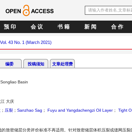
预 印
会 议
书 籍
新 闻
合 作
Vol. 43 No. 1 (March 2021)
编委
投稿须知
文章处理费
 Songliao Basin
江 大庆
数
；
压裂
；
Sanzhao Sag
；
Fuyu and Yangdachengzi Oil Layer
；
Tight Oi
础的致密储层分类评价标准不再适用。针对致密储层体积压裂或缝网压裂