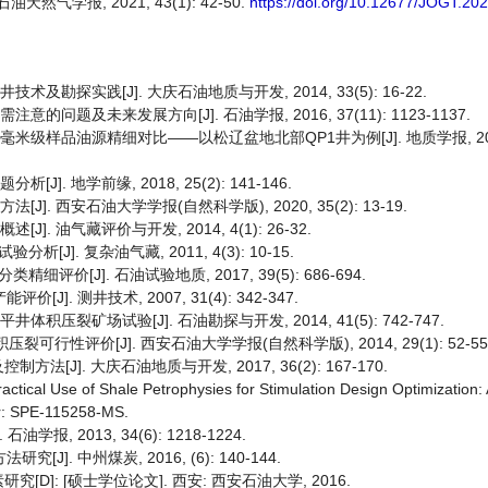
气学报, 2021, 43(1): 42-50.
https://doi.org/10.12677/JOGT.20
及勘探实践[J]. 大庆石油地质与开发, 2014, 33(5): 16-22.
问题及未来发展方向[J]. 石油学报, 2016, 37(11): 1123-1137.
米级样品油源精细对比——以松辽盆地北部QP1井为例[J]. 地质学报, 2020, 
. 地学前缘, 2018, 25(2): 141-146.
]. 西安石油大学学报(自然科学版), 2020, 35(2): 13-19.
. 油气藏评价与开发, 2014, 4(1): 26-32.
]. 复杂油气藏, 2011, 4(3): 10-15.
[J]. 石油试验地质, 2017, 39(5): 686-694.
. 测井技术, 2007, 31(4): 342-347.
积压裂矿场试验[J]. 石油勘探与开发, 2014, 41(5): 742-747.
可行性评价[J]. 西安石油大学学报(自然科学版), 2014, 29(1): 52-55
]. 大庆石油地质与开发, 2017, 36(2): 167-170.
Practical Use of Shale Petrophysies for Stimulation Design Optimization: 
er: SPE-115258-MS.
, 2013, 34(6): 1218-1224.
. 中州煤炭, 2016, (6): 140-144.
]: [硕士学位论文]. 西安: 西安石油大学, 2016.