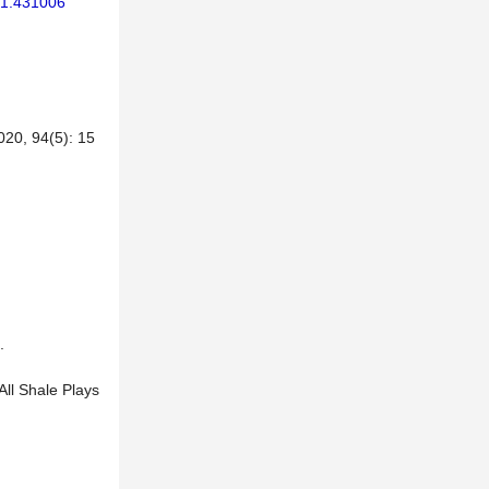
21.431006
94(5): 15
.
All Shale Plays