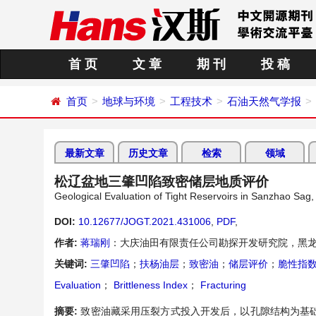
首 页
文 章
期 刊
投 稿
首页
地球与环境
工程技术
石油天然气学报
最新文章
历史文章
检索
领域
松辽盆地三肇凹陷致密储层地质评价
Geological Evaluation of Tight Reservoirs in Sanzhao Sag,
DOI:
10.12677/JOGT.2021.431006
,
PDF
,
作者:
蒋瑞刚
：大庆油田有限责任公司勘探开发研究院，黑龙
关键词:
三肇凹陷
；
扶杨油层
；
致密油
；
储层评价
；
脆性指
Evaluation
；
Brittleness Index
；
Fracturing
摘要:
致密油藏采用压裂方式投入开发后，以孔隙结构为基