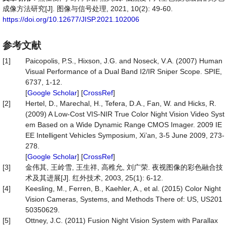
成像方法研究[J]. 图像与信号处理, 2021, 10(2): 49-60.
https://doi.org/10.12677/JISP.2021.102006
参考文献
[1]
Paicopolis, P.S., Hixson, J.G. and Noseck, V.A. (2007) Human
Visual Performance of a Dual Band I2/IR Sniper Scope. SPIE,
6737, 1-12.
[
Google Scholar
] [
CrossRef
]
[2]
Hertel, D., Marechal, H., Tefera, D.A., Fan, W. and Hicks, R.
(2009) A Low-Cost VIS-NIR True Color Night Vision Video Syst
em Based on a Wide Dynamic Range CMOS Imager. 2009 IE
EE Intelligent Vehicles Symposium, Xi’an, 3-5 June 2009, 273-
278.
[
Google Scholar
] [
CrossRef
]
[3]
金伟其, 王岭雪, 王生祥, 高稚允, 刘广荣. 夜视图像的彩色融合技
术及其进展[J]. 红外技术, 2003, 25(1): 6-12.
[4]
Keesling, M., Ferren, B., Kaehler, A., et al. (2015) Color Night
Vision Cameras, Systems, and Methods There of: US, US201
50350629.
[5]
Ottney, J.C. (2011) Fusion Night Vision System with Parallax