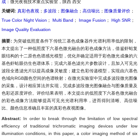
成
：微光夜视技术重点实验室，陕西 西安
关键词:
真彩色夜视
；
多波段
；
图像融合
；
高信噪比
；
图像质量评价
；
True Color Night Vision
；
Multi Band
；
Image Fusion
；
High SNR
；
Image Quality Evaluation
摘要:
为突破低照度条件下传统三基色成像器件光谱利用率低的限制，
本文提出了一种低照度下六基色微光融合的彩色成像方法，借鉴虾蛄复
眼结构的十二原色色谱感光模型，优化并确定适用于彩色微光成像的六
基色虾蛄眼仿生色谱体系；完成六基色滤光片参数设计，且加入可见光
波段全透滤光片以提高成像灵敏度；建立色彩传递模型，实现由六基色
色域向RGB颜色空间的色谱映射；在微光实验室中完成多波段微光图像
的采集，设计相应算法并实现，完成多波段微光图像融合与图像质量及
色彩还原度评价。评价结果表明，本文提出的低照度下六基色微光融合
的彩色成像方法能够提高可见光光谱利用率，进而得到清晰、高信噪
比、颜色信息准确且丰富的真彩色夜视图像。
Abstract:
In order to break through the limitation of low spectral
efficiency of traditional trichromatic imaging devices under low
illumination conditions, in this paper, a color imaging method of six