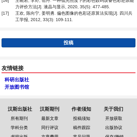
[16]
王晓岩, 李野, 岳丹. 一种低光照度下的彩色数码设备色彩还原能
力评价方法[J]. 液晶与显示, 2020, 35(5): 477-485.
[17]
王欢, 陈向宁, 姜明勇. 偏色图像的色彩还原算法实现[J]. 四川兵
工学报, 2012, 33(3): 109-111.
投稿
友情链接
科研出版社
开放图书馆
汉斯出版社
汉斯期刊
作者须知
关于我们
所有期刊
最新文章
投稿须知
开放获取
学科分类
同行评议
稿件跟踪
出版协议
书籍出版
文章费用
常见问题
保存/撤销