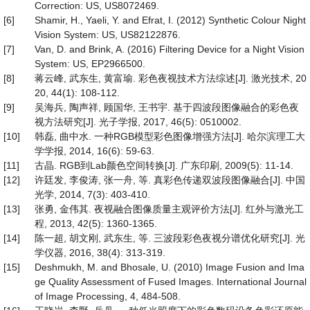
Correction: US, US8072469.
[6]
Shamir, H., Yaeli, Y. and Efrat, I. (2012) Synthetic Colour Night
Vision System: US, US82122876.
[7]
Van, D. and Brink, A. (2016) Filtering Device for a Night Vision
System: US, EP2966500.
[8]
蒋云峰, 武东生, 黄富瑜. 彩色夜视技术方法综述[J]. 激光技术, 20
20, 44(1): 108-112.
[9]
吴海兵, 陶声祥, 顾国华, 王书宇. 基于四波段图像融合的彩色夜
视方法研究[J]. 光子学报, 2017, 46(5): 0510002.
[10]
韩磊, 曲中水. 一种RGB模型彩色图像增强方法[J]. 哈尔滨理工大
学学报, 2014, 16(6): 59-63.
[11]
古晶. RGB到Lab颜色空间转换[J]. 广东印刷, 2009(5): 11-14.
[12]
许廷发, 李俊涛, 张一舟, 等. 真彩色传递双波段图像融合[J]. 中国
光学, 2014, 7(3): 403-410.
[13]
张勇, 金伟其. 夜视融合图像质量主观评价方法[J]. 红外与激光工
程, 2013, 42(5): 1360-1365.
[14]
陈一超, 胡文刚, 武东生, 等. 三波段彩色夜视分谱优化研究[J]. 光
学仪器, 2016, 38(4): 313-319.
[15]
Deshmukh, M. and Bhosale, U. (2010) Image Fusion and Ima
ge Quality Assessment of Fused Images. International Journal
of Image Processing, 4, 484-508.