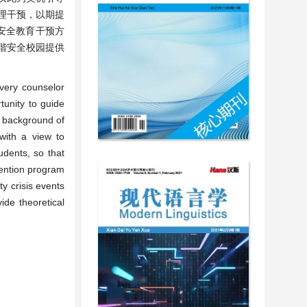
理干预，以期提
安全教育干预方
谐安全校园提供
every counselor
tunity to guide
he background of
 with a view to
udents, so that
vention program
y crisis events
ide theoretical