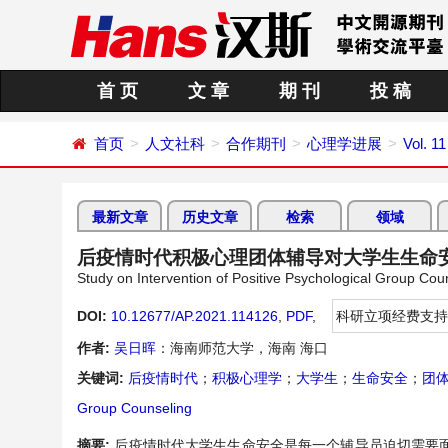
首 页
文 章
期 刊
投 稿
首页
人文社科
合作期刊
心理学进展
Vol. 11
最新文章
历史文章
检索
领域
后疫情时代积极心理团体辅导对大学生生命
Study on Intervention of Positive Psychological Group Coun
DOI:
10.12677/AP.2021.114126
,
PDF
,
科研立项经费支持
作者:
吴日晖
：海南师范大学，海南 海口
关键词:
后疫情时代
；
积极心理学
；
大学生
；
生命安全
；
团
Group Counseling
摘要:
后疫情时代大学生生命安全是每一个辅导员迫切需要