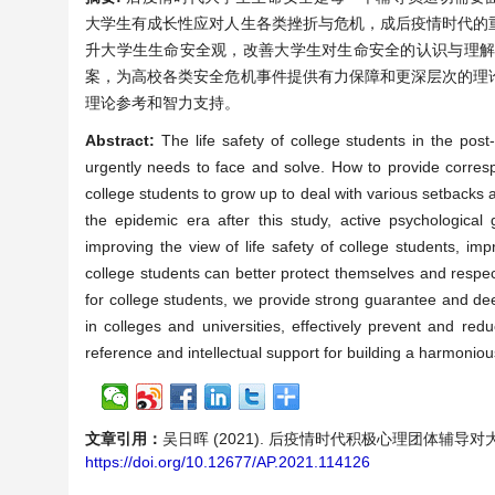
大学生有成长性应对人生各类挫折与危机，成后疫情时代的
升大学生生命安全观，改善大学生对生命安全的认识与理
案，为高校各类安全危机事件提供有力保障和更深层次的理
理论参考和智力支持。
Abstract:
The life safety of college students in the pos
urgently needs to face and solve. How to provide corresp
college students to grow up to deal with various setbacks a
the epidemic era after this study, active psychological 
improving the view of life safety of college students, im
college students can better protect themselves and respect
for college students, we provide strong guarantee and deep
in colleges and universities, effectively prevent and red
reference and intellectual support for building a harmoni
文章引用：
吴日晖 (2021). 后疫情时代积极心理团体辅导
https://doi.org/10.12677/AP.2021.114126