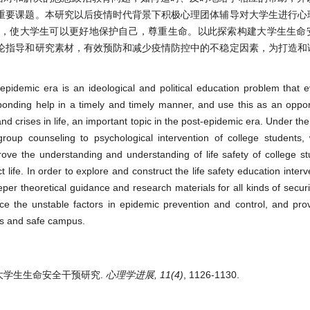
重要课题。本研究以后疫情时代背景下积极心理团体辅导对大学生进行心
解，使大学生可以更好地保护自己，尊重生命。以此探索构建大学生生命
论指导和研究素材，有效预防和减少疫情防控中的不稳定因素，为打造和
t-epidemic era is an ideological and political education problem that 
onding help in a timely and timely manner, and use this as an oppor
nd crises in life, an important topic in the post-epidemic era. Under t
group counseling to psychological intervention of college students,
prove the understanding and understanding of life safety of college st
 life. In order to explore and construct the life safety education inter
er theoretical guidance and research materials for all kinds of securit
uce the unstable factors in epidemic prevention and control, and prov
ous and safe campus.
对大学生生命安全干预研究.
心理学进展, 11(4)
, 1126-1130.