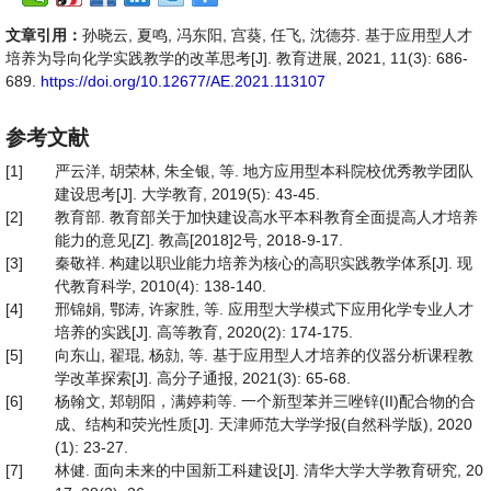
文章引用：
孙晓云, 夏鸣, 冯东阳, 宫葵, 任飞, 沈德芬. 基于应用型人才
培养为导向化学实践教学的改革思考[J]. 教育进展, 2021, 11(3): 686-
689.
https://doi.org/10.12677/AE.2021.113107
参考文献
[1]
严云洋, 胡荣林, 朱全银, 等. 地方应用型本科院校优秀教学团队
建设思考[J]. 大学教育, 2019(5): 43-45.
[2]
教育部. 教育部关于加快建设高水平本科教育全面提高人才培养
能力的意见[Z]. 教高[2018]2号, 2018-9-17.
[3]
秦敬祥. 构建以职业能力培养为核心的高职实践教学体系[J]. 现
代教育科学, 2010(4): 138-140.
[4]
邢锦娟, 鄂涛, 许家胜, 等. 应用型大学模式下应用化学专业人才
培养的实践[J]. 高等教育, 2020(2): 174-175.
[5]
向东山, 翟琨, 杨勍, 等. 基于应用型人才培养的仪器分析课程教
学改革探索[J]. 高分子通报, 2021(3): 65-68.
[6]
杨翰文, 郑朝阳，满婷莉等. 一个新型苯并三唑锌(II)配合物的合
成、结构和荧光性质[J]. 天津师范大学学报(自然科学版), 2020
(1): 23-27.
[7]
林健. 面向未来的中国新工科建设[J]. 清华大学大学教育研究, 20