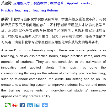
关键词:
应用型人才
；
实践教学
；
教学改革
；
Applied Talents
；
Practice Teaching
；
Teaching Reform
摘要:
非化学专业的化学实践项目简单、学生兴趣及重视度不高、与实
际应用联系不足等问题的存在，不利于创新应用型人才培养的教学目
标。本课题就化学实践教学改革做了相应思考，从教材编写到课程设
置，均以培养应用型人才为主导，致力于完善教学结构，提高学生的学
习兴趣，满足非化学专业学生创新应用型化学实践能力的培养要求。
Abstract:
In non-chemistry major, there are some problems in
teaching, such as less practical hours, simple practical items, and low
attention of students. They are not conducive to the cultivation of
innovative and applied talents. This topic has done the
corresponding thinking on the reform of chemistry practice teaching,
such as textbook compilation, the curriculum setting and so on. To
create a new teaching system to improve students’ interest and meet
the training requirements of non-chemical students’ innovative
applied chemistry practice ability.