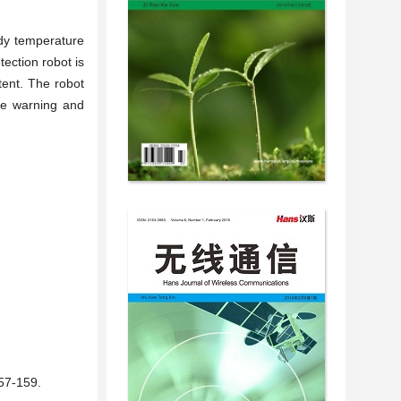
ody temperature
tection robot is
tent. The robot
ure warning and
-159.