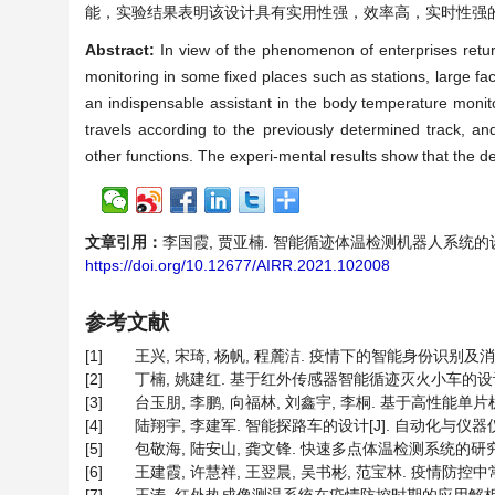
能，实验结果表明该设计具有实用性强，效率高，实时性强
Abstract:
In view of the phenomenon of enterprises retur
monitoring in some fixed places such as stations, large fac
an indispensable assistant in the body temperature monit
travels according to the previously determined track, an
other functions. The experi-mental results show that the desi
文章引用：
李国霞, 贾亚楠. 智能循迹体温检测机器人系统的设计[J].
https://doi.org/10.12677/AIRR.2021.102008
参考文献
[1]
王兴, 宋琦, 杨帆, 程麓洁. 疫情下的智能身份识别及消毒预警门
[2]
丁楠, 姚建红. 基于红外传感器智能循迹灭火小车的设计[J]. 
[3]
台玉朋, 李鹏, 向福林, 刘鑫宇, 李桐. 基于高性能单片机
[4]
陆翔宇, 李建军. 智能探路车的设计[J]. 自动化与仪器仪表, 2
[5]
包敬海, 陆安山, 龚文锋. 快速多点体温检测系统的研究[J]. 自
[6]
王建霞, 许慧祥, 王翌晨, 吴书彬, 范宝林. 疫情防控中常用