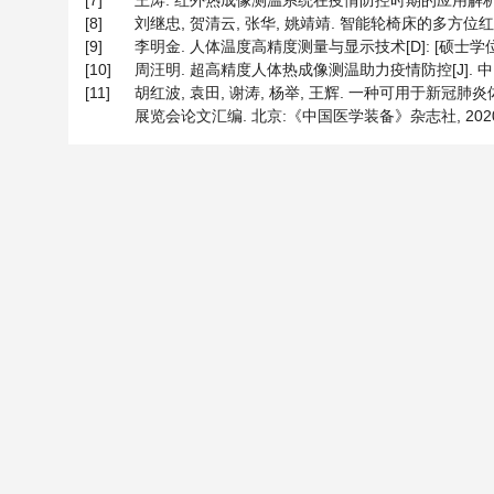
[7]
王涛. 红外热成像测温系统在疫情防控时期的应用解析[J]. 中
[8]
刘继忠, 贺清云, 张华, 姚靖靖. 智能轮椅床的多方位红外体温检
[9]
李明金. 人体温度高精度测量与显示技术[D]: [硕士学位论文
[10]
周汪明. 超高精度人体热成像测温助力疫情防控[J]. 中国安全
[11]
胡红波, 袁田, 谢涛, 杨举, 王辉. 一种可用于新冠
展览会论文汇编. 北京:《中国医学装备》杂志社, 2020: