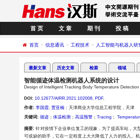
首 页
文 章
期 刊
投 稿
首页
信息通讯
工程技术
人工智能与机器人研
最新文章
历史文章
检索
领域
智能循迹体温检测机器人系统的设计
Design of Intelligent Tracking Body Temperature Detectio
DOI:
10.12677/AIRR.2021.102008
,
PDF
,
作者:
李国霞
,
贾亚楠
：天津商业大学信息工程学院，天津
关键词:
循迹
；
体温检测
；
高温预警
；
Tracing
；
Temperatur
摘要:
针对疫情下企业单位复工的现象，为了提高车站，大
可或缺的助手，它在一定程度上大大降低了人力的投入。