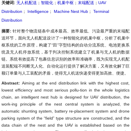
关键词:
无人机配送
；
智能化
；
机巢中枢
；
末端配送
；
UAV
Distribution
；
Intelligence
；
Machine Nest Hub
；
Terminal
Distribution
摘要:
针对整个物流链条中成本最高、效率最低、污染最严重的末端配
送环节，面向无人机配送设计了一种智能化的机巢中枢，分析了机巢中
枢系统的工作原理，构建了“田”字型结构的自动分流系统、电池更换系
统及无人机停放系统，基于判决控制系统建立了机巢与无人机的数据
链。系统有效提高了包裹信息识别的效率和准确率，既为实现无人机配
送装配端不间断无人化、自动化运行提供了解决方案，又有效化解了巨
额订单量与人工装配的矛盾，使得无人机送快递变得更加高效、便捷。
Abstract:
Aiming at the end distribution link with the highest cost,
lowest efficiency and most serious pollu-tion in the whole logistics
chain, an intelligent nest hub is designed for UAV distribution, the
work-ing principle of the nest central system is analyzed, the
automatic shunting system, battery re-placement system and drone
parking system of the “field” type structure are constructed, and the
data chain of the nest and the UAV is established based on the