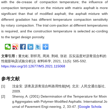
with the de-crease of compaction temperature; the influence of
compaction temperature on the mixture with matrix asphalt is more
significant than that of modified asphalt; the asphalt mixture with
different gradation has different temperature compaction sensitivity
by rotary compaction. The trial com-paction at different temperatures
is required, and the construction temperature is selected ac-cording
to the target design porosity.
文章引用：
董光彬, 郭怀亮, 周涛, 荆靖, 张岩. 压实温度对沥青混合料的
性能影响及试验分析[J]. 材料科学, 2021, 11(5): 585-592.
https://doi.org/10.12677/MS.2021.115068
参考文献
[1]
沈金安. 沥青及沥青混合料路用性能[M]. 北京: 人民交通出版社,
2009.
[2]
Shenoy, A. (2001) Determination of the Temperature for Mixin
g Aggregates with Polymer-Modified Asphalts. International Jo
urnal of Pavement Engi-neering, 2, 33-47. [
Google Schola