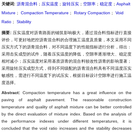
关键词:
沥青混合料
；
压实温度
；
旋转压实
；
空隙率
；
稳定度
；
Asphalt
Mixture
；
Compaction Temperature
；
Rotary Compaction
；
Void
Ratio
；
Stability
摘要:
压实温度对沥青路面的铺筑影响极大，通过混合料指标进行直接
评价，可更好地把控沥青混合料的合理施工温度及质量，本文采用不同
压实方式下的沥青混合料，对不同温度下的性能指标进行分析，得出：
采用击实成型的试件，随着压实温度的降低，空隙率逐渐增大、稳定度
相对减小；压实温度对采用基质沥青的混合料较改性沥青的影响显著；
采用旋转压实成型方式，得到不同级配的沥青混合料具有不同温度压实
敏感性，需进行不同温度下的试压实，根据目标设计空隙率进行施工温
度选择。
Abstract:
Compaction temperature has a great influence on the
paving of asphalt pavement. The reasonable construction
temperature and quality of asphalt mixture can be better controlled
by the direct evaluation of mixture index. Based on the analysis of
the performance indexes under different temperatures, it is
concluded that the void ratio increases and the stability decreases