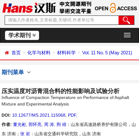
学术期刊
切
换
导
首页
化学与材料
材料科学
Vol. 11 No. 5 (May 2021)
航
期刊菜单
压实温度对沥青混合料的性能影响及试验分析
Influence of Compaction Temperature on Performance of Asphalt
Mixture and Experimental Analysis
DOI:
10.12677/MS.2021.115068
,
PDF
,
作者:
董光彬
,
郭怀亮
,
周 涛
,
荆 靖
：山东省高速路桥养护有限公司，山
东 济南；
张 岩
：山东省交通科学研究院，山东 济南