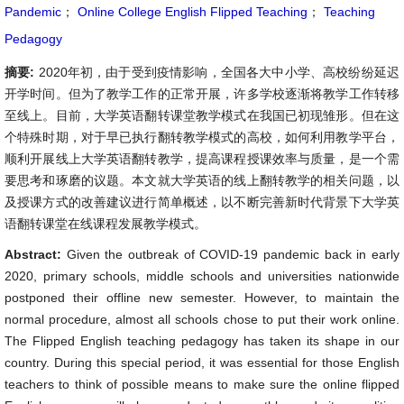
Pandemic
；
Online College English Flipped Teaching
；
Teaching
Pedagogy
摘要:
2020年初，由于受到疫情影响，全国各大中小学、高校纷纷延迟
开学时间。但为了教学工作的正常开展，许多学校逐渐将教学工作转移
至线上。目前，大学英语翻转课堂教学模式在我国已初现雏形。但在这
个特殊时期，对于早已执行翻转教学模式的高校，如何利用教学平台，
顺利开展线上大学英语翻转教学，提高课程授课效率与质量，是一个需
要思考和琢磨的议题。本文就大学英语的线上翻转教学的相关问题，以
及授课方式的改善建议进行简单概述，以不断完善新时代背景下大学英
语翻转课堂在线课程发展教学模式。
Abstract:
Given the outbreak of COVID-19 pandemic back in early
2020, primary schools, middle schools and universities nationwide
postponed their offline new semester. However, to maintain the
normal procedure, almost all schools chose to put their work online.
The Flipped English teaching pedagogy has taken its shape in our
country. During this special period, it was essential for those English
teachers to think of possible means to make sure the online flipped