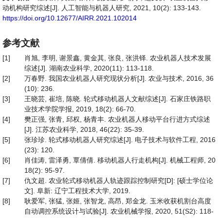
动机构研究综述[J]. 人工智能与机器人研究, 2021, 10(2): 133-143.
https://doi.org/10.12677/AIRR.2021.102014
参考文献
[1]
肖旭, 李明, 谢景鑫, 黄金其, 张良, 张洪铎. 农业机器人技术发展
综述[J]. 湖南农业科学, 2020(11): 113-118.
[2]
万春野. 我国农业机器人研究现状分析[J]. 农业与技术, 2016, 36
(10): 236.
[3]
王晓芸, 崔培, 陈晓. 轮式移动机器人文献综述[J]. 石家庄铁路职
业技术学院学报, 2019, 18(2): 66-70.
[4]
樊正强, 张青, 邱权, 杨青丰. 农业机器人移动平台行进方式综述
[J]. 江苏农业科学, 2018, 46(22): 35-39.
[5]
张珍珍. 轮式移动机器人研究综述[J]. 电子技术与软件工程, 2016
(23): 120.
[6]
肖佳涛, 雷泽勇, 覃倩倩. 移动机器人行走机构[J]. 机械工程师, 20
18(2): 95-97.
[7]
仇文超. 农业轮式移动机器人轨迹跟踪控制研究[D]: [硕士学位论
文]. 阜新: 辽宁工程技术大学, 2019.
[8]
耿爱军, 张猛, 张姬, 张智龙, 高昂, 郑金龙. 玉米收获机割台高度
自动调控系统设计与试验[J]. 农业机械学报, 2020, 51(S2): 118-