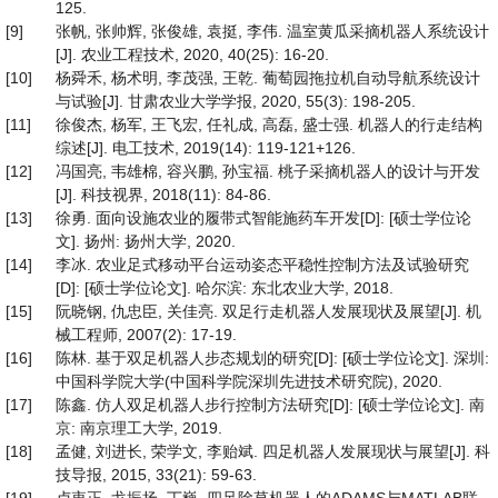
125.
[9]
张帆, 张帅辉, 张俊雄, 袁挺, 李伟. 温室黄瓜采摘机器人系统设计
[J]. 农业工程技术, 2020, 40(25): 16-20.
[10]
杨舜禾, 杨术明, 李茂强, 王乾. 葡萄园拖拉机自动导航系统设计
与试验[J]. 甘肃农业大学学报, 2020, 55(3): 198-205.
[11]
徐俊杰, 杨军, 王飞宏, 任礼成, 高磊, 盛士强. 机器人的行走结构
综述[J]. 电工技术, 2019(14): 119-121+126.
[12]
冯国亮, 韦雄棉, 容兴鹏, 孙宝福. 桃子采摘机器人的设计与开发
[J]. 科技视界, 2018(11): 84-86.
[13]
徐勇. 面向设施农业的履带式智能施药车开发[D]: [硕士学位论
文]. 扬州: 扬州大学, 2020.
[14]
李冰. 农业足式移动平台运动姿态平稳性控制方法及试验研究
[D]: [硕士学位论文]. 哈尔滨: 东北农业大学, 2018.
[15]
阮晓钢, 仇忠臣, 关佳亮. 双足行走机器人发展现状及展望[J]. 机
械工程师, 2007(2): 17-19.
[16]
陈林. 基于双足机器人步态规划的研究[D]: [硕士学位论文]. 深圳:
中国科学院大学(中国科学院深圳先进技术研究院), 2020.
[17]
陈鑫. 仿人双足机器人步行控制方法研究[D]: [硕士学位论文]. 南
京: 南京理工大学, 2019.
[18]
孟健, 刘进长, 荣学文, 李贻斌. 四足机器人发展现状与展望[J]. 科
技导报, 2015, 33(21): 59-63.