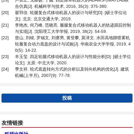
[19]
卢衷正, 戈振扬, 丁巍. 四足除草机器人的ADAMS与MATLAB联
合仿真[J]. 机械科学与技术, 2016, 35(3): 375-380.
[20]
翟羽佳. 轮腿复合式移动机器人的设计与研究[D]: [硕士学位论
文]. 北京: 北京交通大学, 2019.
[21]
李艳杰, 何乃峰, 范晓亮. 履腿复合式移动机器人的轨迹跟踪控制
与实现[J]. 沈阳理工大学学报, 2019, 38(2): 54-59.
[22]
曾山, 刘竣, 罗锡文, 刘赛男, 黄登攀, 莫泽文. 水田高地隙喷雾机
轮履复合动力底盘的设计与试验[J]. 华南农业大学学报, 2019, 4
0(5): 14-22.
[23]
丰玉玺. 四足轮腿式移动机器人的设计与性能分析[D]: [硕士学位
论文]. 太原: 中北大学, 2020.
[24]
季文祥. 轮式底盘转向方式的分析以及转向机构的优化[J]. 建筑
机械(上半月), 2007(9): 77-78.
投稿
友情链接