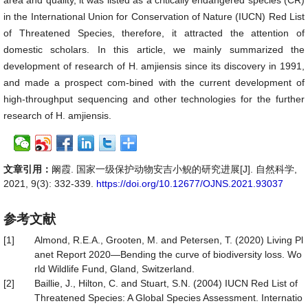
area and quality, it was listed as a critically endangered species (CR)
in the International Union for Conservation of Nature (IUCN) Red List
of Threatened Species, therefore, it attracted the attention of
domestic scholars. In this article, we mainly summarized the
development of research of H. amjiensis since its discovery in 1991,
and made a prospect com-bined with the current development of
high-throughput sequencing and other technologies for the further
research of H. amjiensis.
文章引用：
阚霞. 国家一级保护动物安吉小鲵的研究进展[J]. 自然科学,
2021, 9(3): 332-339.
https://doi.org/10.12677/OJNS.2021.93037
参考文献
[1]
Almond, R.E.A., Grooten, M. and Petersen, T. (2020) Living Pl
anet Report 2020—Bending the curve of biodiversity loss. Wo
rld Wildlife Fund, Gland, Switzerland.
[2]
Baillie, J., Hilton, C. and Stuart, S.N. (2004) IUCN Red List of
Threatened Species: A Global Species Assessment. Internatio