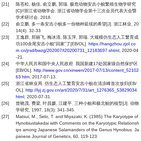
[21]
陈苍松, 杨佳, 俞立鹏, 郭瑞. 极危动物安吉小鲵繁殖生物学研究
[C]//浙江省动物学会. 浙江省动物学会第十三次会员代表大会暨
学术研讨会. 2018.
[22]
俞立鹏. 多一条安吉小鲵多一份物种延续的希望[J]. 浙江林业, 20
14(4): 32-33.
[23]
王逸群, 郑丽飞, 梅冰清, 陈玉萍, 郭瑞. 大规模仿生态人工繁育成
功100余尾安吉小鲵“回家”了[EB/OL].
https://hangzhou.zjol.co
m.cn/jrsd/bwzg/202007/t20200731_12183697.shtml
, 2020-04
-21.
[24]
中华人民共和国中央人民政府. 我国新建17处国家级自然保护区
[EB/OL].
http://www.gov.cn/xinwen/2017-07/13/content_52102
63.htm
, 2017-07-13.
[25]
浙江省林业局. 仿生态人工繁育安吉小鲵在清凉峰首次放归[EB/
OL].
http://lyj.zj.gov.cn/art/2020/7/31/art_1276365_53829034.
html
, 2020-07-31.
[26]
曾晓茂, 费梁, 叶昌媛, 江建平. 三种小鲵和极北鲵的核型[J]. 动物
学研究, 1997, 18(3): 341-345.
[27]
Matsui, M., Seto, T. and Miyazaki, K. (1985) The Karyotype of
Hynobiustakedai with Comments on the Karyotypic Relationsh
ips among Japanese Salamanders of the Genus Hynobius. Ja
panese Journal of Genetics, 60, 119-123.