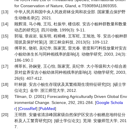
for Conservation of Nature, Gland, e.T59089A11869355.
[13]
中华人民共和国中央人民政府林业局和农业部. 国家重点保护野
生动物名录[Z]. 2021.
[14]
顾辉清, 马小梅, 王珏, 杜振华, 楼信权. 安吉小鲵种群数量和数量
动态的研究[J]. 四川动物, 1999(3): 9-11.
[15]
郭瑞, 章叔岩, 翁东明, 程樟峰, 王军旺, 王旭池, 等. 安吉小鲵种群
现状及保护对策[J]. 浙江林业科技, 2013(5): 109-112.
[16]
傅萃长, 饶初, 吴纪华, 陈家宽, 雷光春. 密度和巧料投放量对安吉
小鲵幼体生长与同种相残率的影响[J]. 动物学研究, 2003, 24(3):
186-190.
[17]
傅萃长, 孙娴斐, 王心怡, 陈家宽, 吴纪华. 大小等级和大小组合差
异对盆养安吉小鲵幼体同种相残率的影响[J]. 动物学研究, 2003,
26(6): 407-412.
[18]
叶林骏. 安吉小鲵生存现状及其繁殖期生境特征研究[D]: [硕士学
位论文]. 金华: 浙江师范大学, 2012.
[19]
Tilman, D. (2001) Forecasting Agriculturally Driven Global Env
ironmental Change. Science, 292, 281-284. [
Google Schola
r
] [
CrossRef
] [
PubMed
]
[20]
王明胜. 安徽省清凉峰国家级自然保护区安吉小鲵栖息地特征分
析及人工繁育研究[D]: [硕士学位论文]. 芜湖: 安徽师范大学, 201
7.