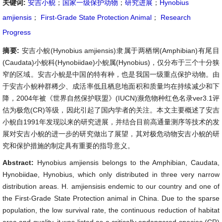
关键词:
安吉小鲵
；
国家一级保护动物
；
研究进展
；
Hynobius
amjiensis
；
First-Grade State Protection Animal
；
Research
Progress
摘要:
安吉小鲵(Hynobius amjiensis)隶属于两栖纲(Amphibian)有尾目
(Caudata)小鲵科(Hynobiidae)小鲵属(Hynobius)，仅分布于三个十分狭
窄的区域。安吉小鲵是中国的特有种，也是我国一级重点保护动物。由
于安吉小鲵种群稀少、成活率低且栖息地面积和质量均在持续减少和下
降，2004年被《世界自然保护联盟》(IUCN)濒危物种红色名录ver3.1评
估为极危(CR)等级，因此引起了国内学者的关注。本文主要概述了安吉
小鲵自1991年发现以来的研究进展，并结合目前高通量测序等技术的发
展对安吉小鲵的进一步的研究做出了展望，其对极危动物安吉小鲵的研
究和保护措施的制定具有重要的指导意义。
Abstract:
Hynobius amjiensis belongs to the Amphibian, Caudata,
Hynobiidae, Hynobius, which only distributed in three very narrow
distribution areas. H. amjiensisis endemic to our country and one of
the First-Grade State Protection animal in China. Due to the sparse
population, the low survival rate, the continuous reduction of habitat