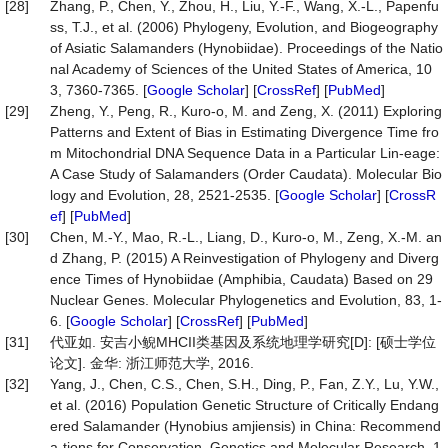
[28]
Zhang, P., Chen, Y., Zhou, H., Liu, Y.-F., Wang, X.-L., Papenfu
ss, T.J., et al. (2006) Phylogeny, Evolution, and Biogeography
of Asiatic Salamanders (Hynobiidae). Proceedings of the Natio
nal Academy of Sciences of the United States of America, 10
3, 7360-7365. [
Google Scholar
] [
CrossRef
] [
PubMed
]
[29]
Zheng, Y., Peng, R., Kuro-o, M. and Zeng, X. (2011) Exploring
Patterns and Extent of Bias in Estimating Divergence Time fro
m Mitochondrial DNA Sequence Data in a Particular Lin-eage:
A Case Study of Salamanders (Order Caudata). Molecular Bio
logy and Evolution, 28, 2521-2535. [
Google Scholar
] [
CrossR
ef
] [
PubMed
]
[30]
Chen, M.-Y., Mao, R.-L., Liang, D., Kuro-o, M., Zeng, X.-M. an
d Zhang, P. (2015) A Reinvestigation of Phylogeny and Diverg
ence Times of Hynobiidae (Amphibia, Caudata) Based on 29
Nuclear Genes. Molecular Phylogenetics and Evolution, 83, 1-
6. [
Google Scholar
] [
CrossRef
] [
PubMed
]
[31]
代亚如. 安吉小鲵MHCII类基因及系统地理学研究[D]: [硕士学位
论文]. 金华: 浙江师范大学, 2016.
[32]
Yang, J., Chen, C.S., Chen, S.H., Ding, P., Fan, Z.Y., Lu, Y.W.,
et al. (2016) Population Genetic Structure of Critically Endang
ered Salamander (Hynobius amjiensis) in China: Recommend
a-tions for Conservation. Genetics and Molecular Research, 1