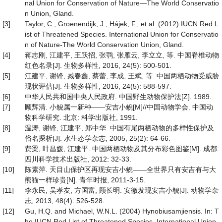
nal Union for Conservation of Nature—The World Conservatio
n Union, Gland.
[3]
Taylor, C., Groenendijk, J., Hájek, F., et al. (2012) IUCN Red L
ist of Threatened Species. International Union for Conservatio
n of Nature-The World Conservation Union, Gland.
[4]
蒋志刚, 江建平, 王跃招, 张鹗, 张雁云, 李立立, 等. 中国脊椎动物
红色名录[J]. 生物多样性, 2016, 24(5): 500-501.
[5]
江建平, 谢锋, 臧春鑫, 蔡蕾, 李成, 王斌, 等. 中国两栖动物受威胁
现状评估[J]. 生物多样性, 2016, 24(5): 588-597.
[6]
中华人民共和国中央人民政府. 中国野生动物保护法[Z]. 1989.
[7]
顾辉清. 小鲵属一新种——安吉小鲵[M]//中国动物学会. 中国动
物科学研究. 北京: 科学出版社, 1991.
[8]
温涛, 谢锋, 江建平, 郑中华. 中国有尾两栖动物的多样性保护及
俗名探析[J]. 水生态学杂志, 2005, 25(2): 64-66.
[9]
费梁, 叶昌媛, 江建平. 中国两栖动物及其分布彩色图鉴[M]. 成都:
四川科学技术出版社, 2012: 32-33.
[10]
陈素萍. 天目山保护区再现安吉小鲵——全世界只有安吉有与大
熊猫一样珍贵[N]. 青年时报, 2011-3-15.
[11]
李永民, 吴孝友, 方国富, 顾长明. 安徽发现安吉小鲵[J]. 动物学杂
志, 2013, 48(4): 526-528.
[12]
Gu, H.Q. and Michael, W.N.L. (2004) Hynobiusamjiensis. In: T
he IUCN Red List of Threatened Species, International Union