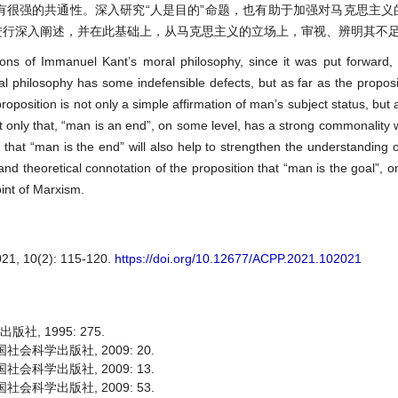
有很强的共通性。深入研究“人是目的”命题，也有助于加强对马克思主义
进行深入阐述，并在此基础上，从马克思主义的立场上，审视、辨明其不
ions of Immanuel Kant’s moral philosophy, since it was put forward,
l philosophy has some indefensible defects, but as far as the proposi
roposition is not only a simple affirmation of man’s subject status, but 
 only that, “man is an end”, on some level, has a strong commonality w
n that “man is the end” will also help to strengthen the understanding
nd theoretical connotation of the proposition that “man is the goal”, on
oint of Marxism.
10(2): 115-120.
https://doi.org/10.12677/ACPP.2021.102021
社, 1995: 275.
国社会科学出版社, 2009: 20.
国社会科学出版社, 2009: 13.
国社会科学出版社, 2009: 53.