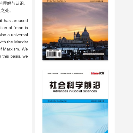
的理解与认识。
足之处。
 it has aroused
tion of “man is
also a universal
ith the Marxist
 of Marxism. We
 this basis, we