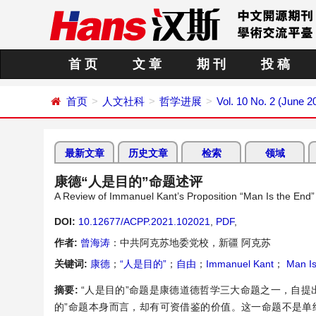
首 页
文 章
期 刊
投 稿
首页
人文社科
哲学进展
Vol. 10 No. 2 (June 2
最新文章
历史文章
检索
领域
康德“人是目的”命题述评
A Review of Immanuel Kant’s Proposition “Man Is the End”
DOI:
10.12677/ACPP.2021.102021
,
PDF
,
作者:
曾海涛
：中共阿克苏地委党校，新疆 阿克苏
关键词:
康德
；
“人是目的”
；
自由
；
Immanuel Kant
；
Man Is
摘要:
“人是目的”命题是康德道德哲学三大命题之一，自
的”命题本身而言，却有可资借鉴的价值。这一命题不是