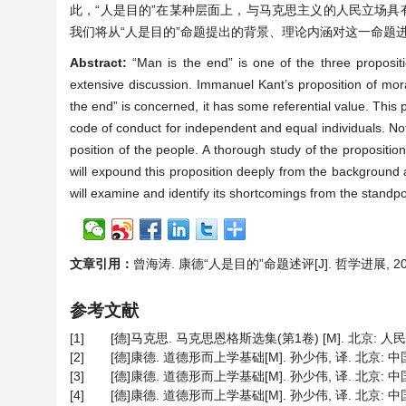
此，“人是目的”在某种层面上，与马克思主义的人民立场具
我们将从“人是目的”命题提出的背景、理论内涵对这一命题
Abstract:
“Man is the end” is one of the three proposit
extensive discussion. Immanuel Kant’s proposition of mora
the end” is concerned, it has some referential value. This p
code of conduct for independent and equal individuals. Not
position of the people. A thorough study of the propositio
will expound this proposition deeply from the background a
will examine and identify its shortcomings from the standp
文章引用：
曾海涛. 康德“人是目的”命题述评[J]. 哲学进展, 2021, 
参考文献
[1]
[德]马克思. 马克思恩格斯选集(第1卷) [M]. 北京: 人民出版
[2]
[德]康德. 道德形而上学基础[M]. 孙少伟, 译. 北京: 中
[3]
[德]康德. 道德形而上学基础[M]. 孙少伟, 译. 北京: 中
[4]
[德]康德. 道德形而上学基础[M]. 孙少伟, 译. 北京: 中