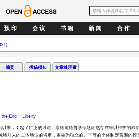
预 印
会 议
书 籍
新 闻
合 作
021)
编委
投稿须知
文章处理费
 the End
；
Liberty
提出以来，引起了广泛的讨论。康德道德哲学命题固然存在难以辩护的缺陷
单纯地对人的主体地位的肯定，更要为独立的、平等的个体制定普遍的行