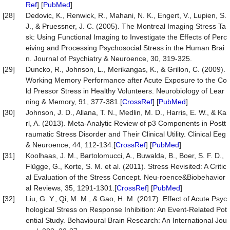
Ref
] [
PubMed
]
[28]
Dedovic, K., Renwick, R., Mahani, N. K., Engert, V., Lupien, S.
J., & Pruessner, J. C. (2005). The Montreal Imaging Stress Ta
sk: Using Functional Imaging to Investigate the Effects of Perc
eiving and Processing Psychosocial Stress in the Human Brai
n. Journal of Psychiatry & Neuroence, 30, 319-325.
[29]
Duncko, R., Johnson, L., Merikangas, K., & Grillon, C. (2009).
Working Memory Performance after Acute Exposure to the Co
ld Pressor Stress in Healthy Volunteers. Neurobiology of Lear
ning & Memory, 91, 377-381.[
CrossRef
] [
PubMed
]
[30]
Johnson, J. D., Allana, T. N., Medlin, M. D., Harris, E. W., & Ka
rl, A. (2013). Meta-Analytic Review of p3 Components in Postt
raumatic Stress Disorder and Their Clinical Utility. Clinical Eeg
& Neuroence, 44, 112-134.[
CrossRef
] [
PubMed
]
[31]
Koolhaas, J. M., Bartolomucci, A., Buwalda, B., Boer, S. F. D.,
Flügge, G., Korte, S. M. et al. (2011). Stress Revisited: A Critic
al Evaluation of the Stress Concept. Neu-roence&Biobehavior
al Reviews, 35, 1291-1301.[
CrossRef
] [
PubMed
]
[32]
Liu, G. Y., Qi, M. M., & Gao, H. M. (2017). Effect of Acute Psyc
hological Stress on Response Inhibition: An Event-Related Pot
ential Study. Behavioural Brain Research: An International Jou