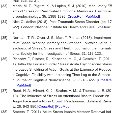
rnal, 323, 32-37.
[33]
Marin, M. F., Pilgrim, K., & Lupien, S. J. (2010). Modulatory Eff
ects of Stress on Reactivated Emotional Memories. Psychone
uroendocrinology, 35, 1388-1396.[
CrossRef
] [
PubMed
]
[34]
Nice Guideline (2018). Post-Traumatic Stress Disorder (pp. 17
-22). London: National Institute for Health and Care Excellenc
e.
[35]
Norman, T. R., Olver, J. S., Maruff, P. et al. (2015). Impairmen
ts of Spatial Working Memory and Attention Following Acute P
sychosocial Stress. Stress and Health: Journal of the Internati
onal Society for the Investigation of Stress, 31, 115-123.
[36]
Plessow, F., Fischer, R., Kir-schbaum, C., & Goschke, T. (201
1). Inflexibly Focused under Stress: Acute Psychosocial Stress
Increases Shielding of Action Goals at the Expense of Reduce
d Cognitive Flexibility with Increasing Time Lag to the Stresso
r. Journal of Cognitive Neuroscience, 23, 3218-3227.[
CrossRe
f
] [
PubMed
]
[37]
Rued, H. A., Hilmert, C. J., Strahm, A. M., & Thomas, L. E. (20
19). The Influence of Stress on Attentional Bias to Threat: An
Angry Face and a Noisy Crowd. Psychonomic Bulletin & Revie
w, 26, 943-950.[
CrossRef
] [
PubMed
]
[38]
Smeets, T. (2011). Acute Stress Impairs Memory Retrieval Ind