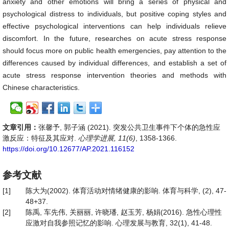
anxiety and other emotions will bring a series of physical and
psychological distress to individuals, but positive coping styles and
effective psychological interventions can help individuals relieve
discomfort. In the future, researches on acute stress response
should focus more on public health emergencies, pay attention to the
differences caused by individual differences, and establish a set of
acute stress response intervention theories and methods with
Chinese characteristics.
文章引用：
张馨予, 郭子涵 (2021). 突发公共卫生事件下个体的急性应
激反应：特征及其应对.
心理学进展, 11(6)
, 1358-1366.
https://doi.org/10.12677/AP.2021.116152
参考文献
[1]
陈大为(2002). 体育活动对情绪健康的影响. 体育与科学, (2), 47-
48+37.
[2]
陈禹, 车先伟, 关丽丽, 许晓璠, 赵玉芳, 杨娟(2016). 急性心理性
应激对自我参照记忆的影响. 心理发展与教育, 32(1), 41-48.