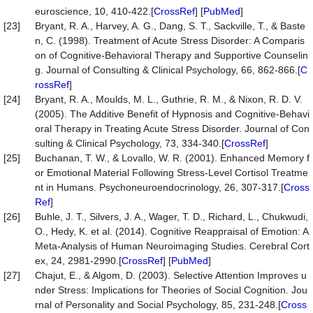
euroscience, 10, 410-422.[
CrossRef
] [
PubMed
]
[23]
Bryant, R. A., Harvey, A. G., Dang, S. T., Sackville, T., & Baste
n, C. (1998). Treatment of Acute Stress Disorder: A Comparis
on of Cognitive-Behavioral Therapy and Supportive Counselin
g. Journal of Consulting & Clinical Psychology, 66, 862-866.[
C
rossRef
]
[24]
Bryant, R. A., Moulds, M. L., Guthrie, R. M., & Nixon, R. D. V.
(2005). The Additive Benefit of Hypnosis and Cognitive-Behavi
oral Therapy in Treating Acute Stress Disorder. Journal of Con
sulting & Clinical Psychology, 73, 334-340.[
CrossRef
]
[25]
Buchanan, T. W., & Lovallo, W. R. (2001). Enhanced Memory f
or Emotional Material Following Stress-Level Cortisol Treatme
nt in Humans. Psychoneuroendocrinology, 26, 307-317.[
Cross
Ref
]
[26]
Buhle, J. T., Silvers, J. A., Wager, T. D., Richard, L., Chukwudi,
O., Hedy, K. et al. (2014). Cognitive Reappraisal of Emotion: A
Meta-Analysis of Human Neuroimaging Studies. Cerebral Cort
ex, 24, 2981-2990.[
CrossRef
] [
PubMed
]
[27]
Chajut, E., & Algom, D. (2003). Selective Attention Improves u
nder Stress: Implications for Theories of Social Cognition. Jou
rnal of Personality and Social Psychology, 85, 231-248.[
Cross