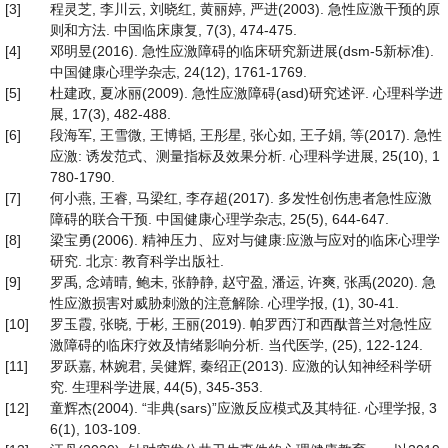
[3]
程灵芝, 李川云, 刘晓红, 黄丽婷, 严进(2003). 急性应激干预的原
则和方法. 中国临床康复, 7(3), 474-475.
[4]
邓明昱(2016). 急性应激障碍的临床研究新进展(dsm-5新标准).
中国健康心理学杂志, 24(12), 1761-1769.
[5]
杜建政, 夏冰丽(2009). 急性应激障碍(asd)研究述评. 心理科学进
展, 17(3), 482-488.
[6]
段海军, 王雪微, 王博韬, 王彤星, 张心如, 王子娟, 等(2017). 急性
应激: 诱发范式、测量指标及效果分析. 心理科学进展, 25(10), 1
780-1790.
[7]
何小燕, 王睿, 马梁红, 李存超(2017). 多发性创伤患者急性应激
障碍的联合干预. 中国健康心理学杂志, 25(5), 644-647.
[8]
梁宝勇(2006). 精神压力、应对与健康:应激与应对的临床心理学
研究. 北京: 教育科学出版社.
[9]
罗禹, 念靖晴, 鲍未, 张静静, 赵守盈, 潘运, 许爽, 张禹(2020). 急
性应激损害对威胁刺激的注意解除. 心理学报, (1), 30-41.
[10]
罗玉霞, 张晓, 于彬, 王丽(2019). 帕罗西汀和西酞普兰对急性应
激障碍的临床疗效及情绪影响分析. 当代医学, (25), 122-124.
[11]
罗跃嘉, 林婉君, 吴健辉, 秦绍正(2013). 应激的认知神经科学研
究. 生理科学进展, 44(5), 345-353.
[12]
童辉杰(2004). “非典(sars)”应激反应模式及其特征. 心理学报, 3
6(1), 103-109.