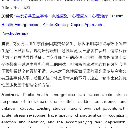
学院，湖北 武汉
关键词:
突发公共卫生事件
；
急性应激
；
心理应对
；
心理治疗
；
Public
Health Emergencies
；
Acute Stress
；
Coping Approach
；
Psychotherapy
摘要:
突发公共卫生事件会因其突然发生、原因不明等特点导致个体产
生急性应激反应。现有研究表明，急性应激反应患者在认知、情绪和行
为方面存在特异性特征，与之伴随产生的恐惧、抑郁、焦虑等情绪会给
个体带来一系列生理和心理上的困扰，但积极的应对方式和有效的心理
干预能帮助个体缓解不适。未来对于急性应激反应的研究应多从突发公
共卫生事件入手，着重关注个体差异带来的不同，建立一套本土化的急
性应激反应干预理论和方法。
Abstract:
Public health emergencies can cause acute stress
response of individuals due to their sudden oc-currence and
unknown causes. Existing studies have shown that patients with
acute stress re-sponse have specific characteristics in cognition,
emotion and behavior, and the accompanying fear, depression,