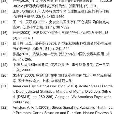
[13]
汪丹(2020). 针对突发公共卫生事件的心理健康教育——以2019
-nCoV (新冠状病毒肺炎)事件为例. 心理月刊, (7), 8-9.
[14]
王妍, 杨娟(2015). 人格特质对个体心理性应激反应的调节作用.
心理科学进展, 23(8), 1453-1460.
[15]
王一牛, 罗跃嘉(2003). 突发公共卫生事件下心境障碍的特点与
应对. 心理科学进展, 11(4), 387-392.
[16]
严进(2008). 应激反应的特异性与非特异性. 心理科学进展, 16
(3), 363-370.
[17]
岳计辉, 王宏, 温盛霖(2020). 新型冠状病毒肺炎患者的心理应激
与心理干预. 新医学, 51(4), 241-244.
[18]
张晶(2016). 浅谈认知—行为疗法(cbt)在中国的发展与应用. 才
智, (4), 265.
[19]
中华人民共和国国务院. 突发公共卫生事件应急条例. 第一章第
二条, 2003.
[20]
朱臻雯(2003). 家庭治疗在中国临床心理咨询与治疗中的应用探
索. 硕士学位论文, 上海: 华东师范大学.
[21]
American Psychiatric Association (2013). Acute Stress Disorde
r: Diagnosticand Statistical Manual of Mental Disorders (5th e
d. (DSM-5), pp. 280-286). Arlington, VA: American Psychiatric
Publishing.
[22]
Arnsten, A. F. T. (2009). Stress Signalling Pathways That Impa
ir Prefrontal Cortex Structure and Function. Nature Reviews N