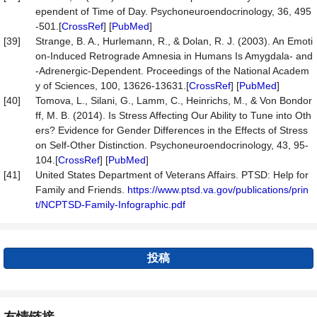
ependent of Time of Day. Psychoneuroendocrinology, 36, 495
-501.[
CrossRef
] [
PubMed
]
[39]
Strange, B. A., Hurlemann, R., & Dolan, R. J. (2003). An Emoti
on-Induced Retrograde Amnesia in Humans Is Amygdala- and
-Adrenergic-Dependent. Proceedings of the National Academ
y of Sciences, 100, 13626-13631.[
CrossRef
] [
PubMed
]
[40]
Tomova, L., Silani, G., Lamm, C., Heinrichs, M., & Von Bondor
ff, M. B. (2014). Is Stress Affecting Our Ability to Tune into Oth
ers? Evidence for Gender Differences in the Effects of Stress
on Self-Other Distinction. Psychoneuroendocrinology, 43, 95-
104.[
CrossRef
] [
PubMed
]
[41]
United States Department of Veterans Affairs. PTSD: Help for
Family and Friends.
https://www.ptsd.va.gov/publications/prin
t/NCPTSD-Family-Infographic.pdf
投稿