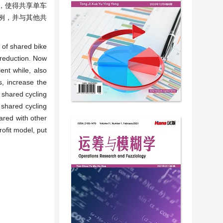
，使得共享单车
例，并与其他共
 of shared bike
 reduction. Now
ent while, also
s, increase the
e shared cycling
shared cycling
ared with other
ofit model, put