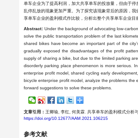
单车企业为了提高利润，加大共享单车的投放量，但由于停
乱停乱放的现象更加严重。为了探究该现象背后的原因，我
享单车企业的盈利模式作比较，分析出整个共享单车企业目
Abstract:
Under the background of advocating low-carbon 
solve the public transportation problem of the last kilome
shared bikes have become an important part of the city’s
gradually exposed the disadvantages of the profit patter
supply of sharing a bike, but due to the limited parking are
disorderly parking place phenomenon is more serious. I
enterprise profit model, shared cycling early developme
bicycle enterprise profit model, analyze the problems the 
forward suggestions to solve these problems.
文章引用：
王卿瑜, 李红, 何美霖. 共享单车的盈利模式分析与管理质量
https://doi.org/10.12677/AAM.2021.106215
参考文献