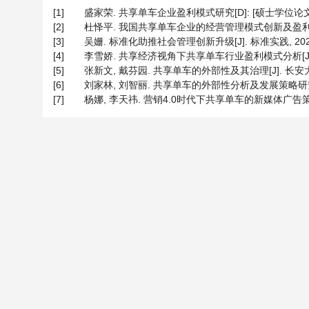
[1]
盛家荣. 共享单车企业盈利模式研究[D]: [硕士学位论文].
[2]
杜怿平. 我国共享单车企业的经营管理模式创新及盈利模式探索[J]
[3]
吴姗. 标准化助推社会管理创新升级[J]. 标准实践, 2021(4
[4]
李雪娇. 共享经济视角下共享单车行业盈利模式分析[J]. 老字
[5]
张新文, 戴芬园. 共享单车的外部性及其治理[J]. 长安大学学报
[6]
刘家林, 刘智丽. 共享单车的外部性分析及发展策略研究[J]. 交
[7]
杨娜, 李天祎. 营销4.0时代下共享单车的新媒体广告策略探究[J