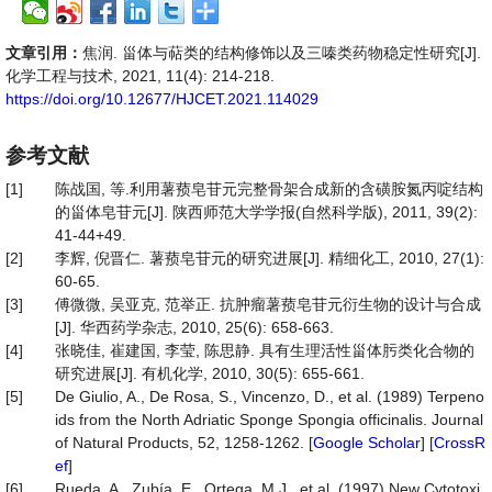
文章引用：
焦润. 甾体与萜类的结构修饰以及三嗪类药物稳定性研究[J].
化学工程与技术, 2021, 11(4): 214-218.
https://doi.org/10.12677/HJCET.2021.114029
参考文献
[1]
陈战国, 等.利用薯蓣皂苷元完整骨架合成新的含磺胺氮丙啶结构
的甾体皂苷元[J]. 陕西师范大学学报(自然科学版), 2011, 39(2):
41-44+49.
[2]
李辉, 倪晋仁. 薯蓣皂苷元的研究进展[J]. 精细化工, 2010, 27(1):
60-65.
[3]
傅微微, 吴亚克, 范举正. 抗肿瘤薯蓣皂苷元衍生物的设计与合成
[J]. 华西药学杂志, 2010, 25(6): 658-663.
[4]
张晓佳, 崔建国, 李莹, 陈思静. 具有生理活性甾体肟类化合物的
研究进展[J]. 有机化学, 2010, 30(5): 655-661.
[5]
De Giulio, A., De Rosa, S., Vincenzo, D., et al. (1989) Terpeno
ids from the North Adriatic Sponge Spongia officinalis. Journal
of Natural Products, 52, 1258-1262. [
Google Scholar
] [
CrossR
ef
]
[6]
Rueda, A., Zubía, E., Ortega, M.J., et al. (1997) New Cytotoxi