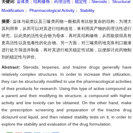
关键词:
甾体类
；
结构修饰
；
药理活性
；
稳定性
；
Steroids
；
Structural
Modification
；
Pharmacological Activity
；
Stability
摘要:
甾体与萜类以及三嗪类药物一般都具有比较复杂的结构，为增大
其利用率，从而可以对其进行结构改造，来利用其产物的药理活性进行
研究。以此类的活性化合物为母体，再对其结构修饰，从而能获得具有
更高活性以及低毒性的化合物。另一方面，对三嗪类药地克珠利口服液
进行处方筛选并制备，再对其进行相关稳定性试验，以便探讨此药物制
剂的稳定性与评价。
Abstract:
Steroids, terpenes, and triazine drugs generally have
relatively complex structures. In order to increase their utilization,
they can be structurally modified to use the pharmacological activities
of their products for research. Using this type of active compound as
a parent and then modifying its structure, a compound with higher
activity and low toxicity can be obtained. On the other hand, make
the prescription screening and preparation of the triazine drug
diclazuril oral liquid, and then related stability tests on it, in order to
explore the stability and evaluation of the drug formulation.