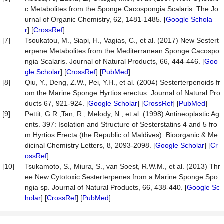
c Metabolites from the Sponge Cacospongia Scalaris. The Jo
urnal of Organic Chemistry, 62, 1481-1485. [
Google Schola
r
] [
CrossRef
]
[7]
Tsoukatou, M., Siapi, H., Vagias, C., et al. (2017) New Sestert
erpene Metabolites from the Mediterranean Sponge Cacospo
ngia Scalaris. Journal of Natural Products, 66, 444-446. [
Goo
gle Scholar
] [
CrossRef
] [
PubMed
]
[8]
Qiu, Y., Deng, Z.W., Pei, Y.H., et al. (2004) Sesterterpenoids fr
om the Marine Sponge Hyrtios erectus. Journal of Natural Pro
ducts 67, 921-924. [
Google Scholar
] [
CrossRef
] [
PubMed
]
[9]
Pettit, G.R.,Tan, R., Melody, N., et al. (1998) Antineoplastic Ag
ents. 397: Isolation and Structure of Sesterstatins 4 and 5 fro
m Hyrtios Erecta (the Republic of Maldives). Bioorganic & Me
dicinal Chemistry Letters, 8, 2093-2098. [
Google Scholar
] [
Cr
ossRef
]
[10]
Tsukamoto, S., Miura, S., van Soest, R.W.M., et al. (2013) Thr
ee New Cytotoxic Sesterterpenes from a Marine Sponge Spo
ngia sp. Journal of Natural Products, 66, 438-440. [
Google Sc
holar
] [
CrossRef
] [
PubMed
]