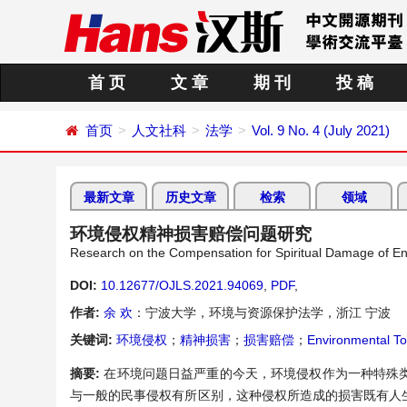
首 页
文 章
期 刊
投 稿
首页
人文社科
法学
Vol. 9 No. 4 (July 2021)
最新文章
历史文章
检索
领域
环境侵权精神损害赔偿问题研究
Research on the Compensation for Spiritual Damage of En
DOI:
10.12677/OJLS.2021.94069
,
PDF
,
作者:
余 欢
：宁波大学，环境与资源保护法学，浙江 宁波
关键词:
环境侵权
；
精神损害
；
损害赔偿
；
Environmental To
摘要:
在环境问题日益严重的今天，环境侵权作为一种特殊
与一般的民事侵权有所区别，这种侵权所造成的损害既有人