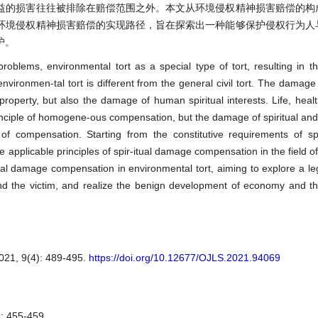
益的损害往往被排除在赔偿范围之外。本文从环境侵权精神损害赔偿的构
环境侵权精神损害赔偿的实现路径，旨在探索出一种能够保护侵权行为人
护。
roblems, environmental tort as a special type of tort, resulting in the
environmen-tal tort is different from the general civil tort. The damag
d property, but also the damage of human spiritual interests. Life, heal
nciple of homogene-ous compensation, but the damage of spiritual an
 of compensation. Starting from the constitutive requirements of sp
e applicable principles of spir-itual damage compensation in the field o
ritual damage compensation in environmental tort, aiming to explore a l
nd the victim, and realize the benign development of economy and th
9(4): 489-495.
https://doi.org/10.12677/OJLS.2021.94069
455-459.