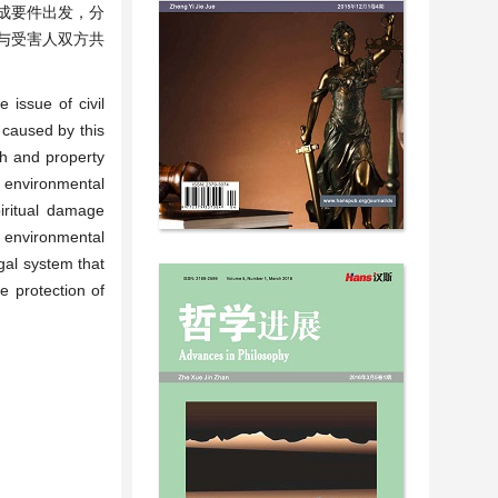
成要件出发，分
与受害人双方共
 issue of civil
e caused by this
th and property
d environmental
iritual damage
f environmental
egal system that
e protection of