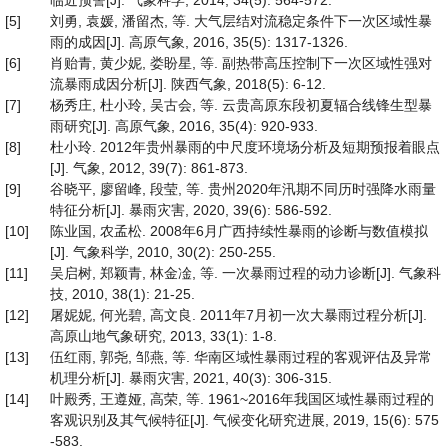
临近预警[J]. 气象科学, 2014, 34(5): 564-572.
[5]
刘勇, 袁媛, 潘留杰, 等. 大气层结对流稳定条件下一次区域性暴
雨的成因[J]. 高原气象, 2016, 35(5): 1317-1326.
[6]
肖贻青, 黄少妮, 娄盼星, 等. 副热带高压控制下一次区域性强对
流暴雨成因分析[J]. 陕西气象, 2018(5): 6-12.
[7]
杨秀庄, 杜小玲, 吴古会, 等. 云贵高原东段初夏辐合线锋生型暴
雨研究[J]. 高原气象, 2016, 35(4): 920-933.
[8]
杜小玲. 2012年贵州暴雨的中尺度环境场分析及短期预报着眼点
[J]. 气象, 2012, 39(7): 861-873.
[9]
谷晓平, 廖留峰, 段莹, 等. 贵州2020年汛期不同历时强降水雨量
特征分析[J]. 暴雨灾害, 2020, 39(6): 586-592.
[10]
陈业国, 农孟松. 2008年6月广西持续性暴雨的诊断与数值模拟
[J]. 气象科学, 2010, 30(2): 250-255.
[11]
吴启树, 郑颖青, 林金凎, 等. 一次暴雨过程的动力诊断[J]. 气象科
技, 2010, 38(1): 21-25.
[12]
屠妮妮, 何光碧, 高文良. 2011年7月初一次大暴雨过程分析[J].
高原山地气象研究, 2013, 33(1): 1-8.
[13]
伍红雨, 郭尧, 邹燕, 等. 华南区域性暴雨过程的客观评估及异常
机理分析[J]. 暴雨灾害, 2021, 40(3): 306-315.
[14]
叶殿秀, 王遵娅, 高荣, 等. 1961~2016年我国区域性暴雨过程的
客观识别及其气候特征[J]. 气候变化研究进展, 2019, 15(6): 575
-583.