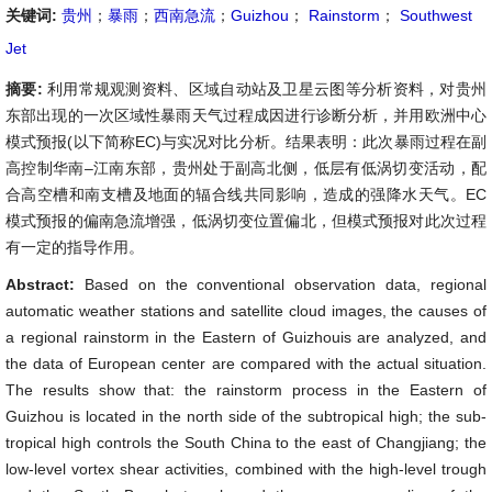
关键词:
贵州
；
暴雨
；
西南急流
；
Guizhou
；
Rainstorm
；
Southwest
Jet
摘要:
利用常规观测资料、区域自动站及卫星云图等分析资料，对贵州
东部出现的一次区域性暴雨天气过程成因进行诊断分析，并用欧洲中心
模式预报(以下简称EC)与实况对比分析。结果表明：此次暴雨过程在副
高控制华南–江南东部，贵州处于副高北侧，低层有低涡切变活动，配
合高空槽和南支槽及地面的辐合线共同影响，造成的强降水天气。EC
模式预报的偏南急流增强，低涡切变位置偏北，但模式预报对此次过程
有一定的指导作用。
Abstract:
Based on the conventional observation data, regional
automatic weather stations and satellite cloud images, the causes of
a regional rainstorm in the Eastern of Guizhouis are analyzed, and
the data of European center are compared with the actual situation.
The results show that: the rainstorm process in the Eastern of
Guizhou is located in the north side of the subtropical high; the sub-
tropical high controls the South China to the east of Changjiang; the
low-level vortex shear activities, combined with the high-level trough