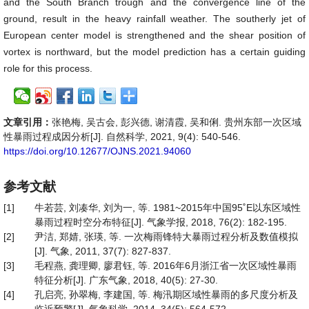
and the South Branch trough and the convergence line of the
ground, result in the heavy rainfall weather. The southerly jet of
European center model is strengthened and the shear position of
vortex is northward, but the model prediction has a certain guiding
role for this process.
文章引用：
张艳梅, 吴古会, 彭兴德, 谢清霞, 吴和俐. 贵州东部一次区域
性暴雨过程成因分析[J]. 自然科学, 2021, 9(4): 540-546.
https://doi.org/10.12677/OJNS.2021.94060
参考文献
[1]
牛若芸, 刘凑华, 刘为一, 等. 1981~2015年中国95˚E以东区域性
暴雨过程时空分布特征[J]. 气象学报, 2018, 76(2): 182-195.
[2]
尹洁, 郑婧, 张瑛, 等. 一次梅雨锋特大暴雨过程分析及数值模拟
[J]. 气象, 2011, 37(7): 827-837.
[3]
毛程燕, 龚理卿, 廖君钰, 等. 2016年6月浙江省一次区域性暴雨
特征分析[J]. 广东气象, 2018, 40(5): 27-30.
[4]
孔启亮, 孙翠梅, 李建国, 等. 梅汛期区域性暴雨的多尺度分析及