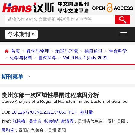
学术期刊
切
换
导
首页
数学与物理
地球与环境
信息通讯
生命科学
航
化学与材料
自然科学
Vol. 9 No. 4 (July 2021)
期刊菜单
贵州东部一次区域性暴雨过程成因分析
Cause Analysis of a Regional Rainstorm in the Eastern of Guizhou
DOI:
10.12677/OJNS.2021.94060
,
PDF
,
被引量
*
#
作者:
张艳梅
,
吴古会
,
彭兴德
,
谢清霞
：贵州省气象台，贵州 贵阳；
吴和俐
：贵阳市气象台，贵州 贵阳