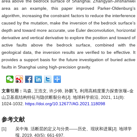
area above the bedrock surface of Shanghai. Zhangyan-Jinshanwei
area as an example, this paper improved Parker-Oldenburg’s
algorithm, increasing the constraint factors to reduce the interference
caused by the mutation, make the inversion of the bedrock surface’s
depth and toward more accurate, use Euler deconvolution, horizontal
derivative and vertical derivative to explore the position and toward of
active faults above the bedrock surface, combined with the
geological data, the inversion results are verified to be effective. It
provides a support basis for the future investigation of buried active
faults in Shanghai using high-precision gravity.
文章引用：
马森, 王浩文, 许少帅, 孙鹏飞. 利用高精度重力探查张堰–金
山卫基底结构特征与隐伏断裂分布[J]. 地球科学前沿, 2021, 11(8):
1024-1032.
https://doi.org/10.12677/AG.2021.118098
参考文献
[1]
吴中海. 活断层的定义与分类——历史、现状和进展[J]. 地球学
报, 2019, 40(5): 661-697.