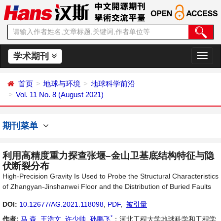
学术期刊
切
换
导
首页
地球与环境
地球科学前沿
航
Vol. 11 No. 8 (August 2021)
期刊菜单
利用高精度重力探查张堰–金山卫基底结构特征与隐
伏断裂分布
High-Precision Gravity Is Used to Probe the Structural Characteristics
of Zhangyan-Jinshanwei Floor and the Distribution of Buried Faults
DOI:
10.12677/AG.2021.118098
,
PDF
,
被引量
*
作者:
马 森
,
王浩文
,
许少帅
,
孙鹏飞
：河北工程大学地球科学和工程学