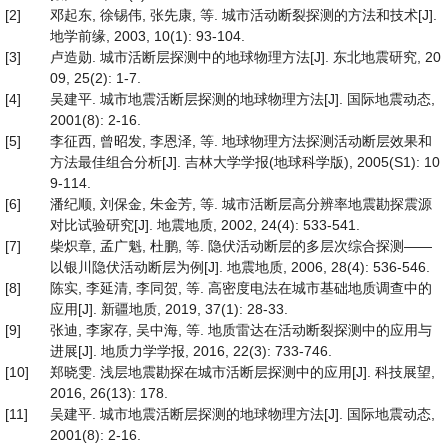
[2]
邓起东, 徐锡伟, 张先康, 等. 城市活动断裂探测的方法和技术[J].
地学前缘, 2003, 10(1): 93-104.
[3]
卢造勋. 城市活断层探测中的地球物理方法[J]. 东北地震研究, 20
09, 25(2): 1-7.
[4]
吴建平. 城市地震活断层探测的地球物理方法[J]. 国际地震动态,
2001(8): 2-16.
[5]
李征西, 曾昭发, 李恩泽, 等. 地球物理方法探测活动断层效果和
方法最佳组合分析[J]. 吉林大学学报(地球科学版), 2005(S1): 10
9-114.
[6]
潘纪顺, 刘保金, 朱金芳, 等. 城市活断层高分辨率地震勘探震源
对比试验研究[J]. 地震地质, 2002, 24(4): 533-541.
[7]
柴炽章, 孟广魁, 杜鹏, 等. 隐伏活动断层的多层次综合探测——
以银川隐伏活动断层为例[J]. 地震地质, 2006, 28(4): 536-546.
[8]
陈实, 李延清, 李同贺, 等. 高密度电法在城市基础地质调查中的
应用[J]. 新疆地质, 2019, 37(1): 28-33.
[9]
张迪, 李家存, 吴中海, 等. 地质雷达在活动断裂探测中的应用与
进展[J]. 地质力学学报, 2016, 22(3): 733-746.
[10]
郑晓雯. 浅层地震勘探在城市活断层探测中的应用[J]. 科技展望,
2016, 26(13): 178.
[11]
吴建平. 城市地震活断层探测的地球物理方法[J]. 国际地震动态,
2001(8): 2-16.