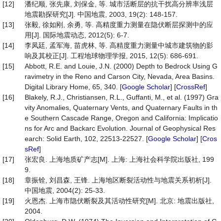
[12]
潘纪顺, 张先康, 刘保金, 等. 城市活断层的抗干扰高分辨率浅层
地震勘探研究[J]. 中国地震, 2003, 19(2): 148-157.
[13]
张毅, 徐如刚, 余勇, 等. 高精度重力测量在隐伏断层探测中的应
用[J]. 国际地震动态, 2012(5): 6-7.
[14]
李凤廷, 孟军海, 苗虎林, 等. 高精度重力测量中城市建筑物的影
响及其校正[J]. 工程地球物理学报, 2015, 12(5): 686-691.
[15]
Abbott, R.E. and Louie, J.N. (2000) Depth to Bedrock Using G
ravimetry in the Reno and Carson City, Nevada, Area Basins.
Digital Library Home, 65, 340. [
Google Scholar
] [
CrossRef
]
[16]
Blakely, R.J., Christiansen, R.L., Guffanti, M., et al. (1997) Gra
vity Anomalies, Quaternary Vents, and Quaternary Faults in th
e Southern Cascade Range, Oregon and California: Implicatio
ns for Arc and Backarc Evolution. Journal of Geophysical Res
earch: Solid Earth, 102, 22513-22527. [
Google Scholar
] [
Cros
sRef
]
[17]
张宏良. 上海地质矿产志[M]. 上海: 上海社会科学院出版社, 199
9.
[18]
章振铨, 刘昌森, 王锋. 上海地区断裂活动性与地震关系初析[J].
中国地震, 2004(2): 25-33.
[19]
火恩杰. 上海市隐伏断裂及其活动性研究[M]. 北京: 地震出版社,
2004.