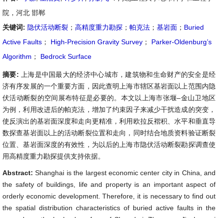
院，河北 邯郸
关键词:
隐伏活动断裂
；
高精度重力勘探
；
帕克法
；
基岩面
；
Buried
Active Faults
；
High-Precision Gravity Survey
；
Parker-Oldenburg’s
Algorithm
；
Bedrock Surface
摘要:
上海是中国最大的经济中心城市，建筑物和生命财产的安全是经
济有序发展的一个重要方面，因此查明上海市辖区基岩面以上范围内隐
伏活动断裂的空间展布特征是必要的。本文以上海市张堰–金山卫地区
为例，利用改进后的帕克法，增加了约束因子来减少干扰造成的突变，
使反演出的基岩面深度和走向更精准，利用欧拉反褶积、水平和垂直导
数探查基岩面以上的活动断裂位置和走向，同时结合地质资料验证断裂
位置、基岩面深度的有效性，为以后的上海市隐伏活动断裂勘探调查使
用高精度重力勘探提供支持依据。
Abstract:
Shanghai is the largest economic center city in China, and
the safety of buildings, life and property is an important aspect of
orderly economic development. Therefore, it is necessary to find out
the spatial distribution characteristics of buried active faults in the