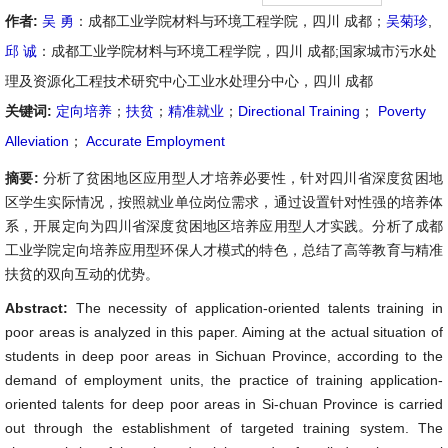
作者:
吴 勇
：成都工业学院材料与环境工程学院，四川 成都；
吴菊珍
,
邱 诚
：成都工业学院材料与环境工程学院，四川 成都;国家城市污水处
理及资源化工程技术研究中心工业水处理分中心，四川 成都
关键词:
定向培养
；
扶贫
；
精准就业
；
Directional Training
；
Poverty
Alleviation
；
Accurate Employment
摘要:
分析了贫困地区应用型人才培养必要性，针对四川省深度贫困地
区学生实际情况，按照就业单位岗位需求，通过设置针对性强的培养体
系，开展定向为四川省深度贫困地区培养应用型人才实践。分析了成都
工业学院定向培养应用型环保人才模式的特色，总结了高等教育与精准
扶贫的双向互动的优势。
Abstract:
The necessity of application-oriented talents training in
poor areas is analyzed in this paper. Aiming at the actual situation of
students in deep poor areas in Sichuan Province, according to the
demand of employment units, the practice of training application-
oriented talents for deep poor areas in Si-chuan Province is carried
out through the establishment of targeted training system. The