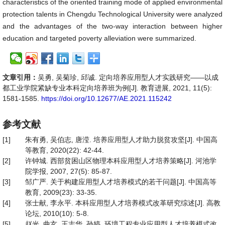
characteristics of the oriented training mode of applied environmental
protection talents in Chengdu Technological University were analyzed
and the advantages of the two-way interaction between higher
education and targeted poverty alleviation were summarized.
文章引用：
吴勇, 吴菊珍, 邱诚. 定向培养应用型人才实践研究——以成
都工业学院紧缺专业本科定向培养班为例[J]. 教育进展, 2021, 11(5):
1581-1585.
https://doi.org/10.12677/AE.2021.115242
参考文献
[1]
朱有勇, 吴伯志, 唐滢. 培养应用型人才助力脱贫攻坚[J]. 中国高
等教育, 2020(22): 42-44.
[2]
许钟城. 西部贫困山区物理本科应用型人才培养策略[J]. 河池学
院学报, 2007, 27(5): 85-87.
[3]
邹广严. 关于构建应用型人才培养模式的若干问题[J]. 中国高等
教育, 2009(23): 33-35.
[4]
张士献, 李永平. 本科应用型人才培养模式改革研究综述[J]. 高教
论坛, 2010(10): 5-8.
[5]
赵光, 曲玄, 王志华, 孙婷. 环境工程专业应用型人才培养模式改