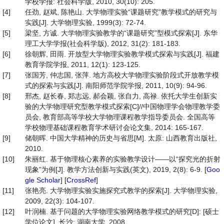
学校学报: 社会科学版, 2010, 30(10): 205.
[4]
任劲, 赵斌, 陈艳山. 大学物理实验“课题研究”教学模式的研究与
实践[J]. 大学物理实验, 1999(3): 72-74.
[5]
梁坚, 方诚. 大学物理实验教学的“课题研究”型模式探索[J]. 东华
理工大学学报(社会科学版), 2012, 31(2): 181-183.
[6]
徐朝辉, 田雨. 开放型大学物理实验教学模式探索与实践[J]. 福建
教育学院学报, 2011, 12(1): 123-125.
[7]
张国芳, 仲志国, 张萍. 地方高校大学物理实验阶段式开放教学模
式的探索与实践[J]. 南阳师范学院学报, 2011, 10(9): 94-96.
[8]
邢杰, 赵长春, 郑志远, 郝会颖, 张自力, 高禄. 依托大学生创新实
验的大学物理研究型教学模式探索[C]//中国物理学会物理教学委
员会, 教育部高等学校大学物理课程教学指导委员会. 全国高等
学校物理基础课程教育学术研讨会论文集, 2014: 165-167.
[9]
储朝晖. 中国大学精神的历史与省思[M]. 太原: 山西教育出版社,
2010.
[10]
朱丽红. 基于物理核心素养的实验教学设计——以“探究光的折射
现象”为例[J]. 教学方法创新与实践(英文), 2019, 2(8): 6-9. [
Goo
gle Scholar
] [
CrossRef
]
[11]
张艳亮. 大学物理实验实施探究式教学的探索[J]. 大学物理实验,
2009, 22(3): 104-107.
[12]
叶润楠. 基于问题的大学物理实验网络教学模式的研究[D]: [硕士
学位论文]. 长沙: 湖南大学, 2008.