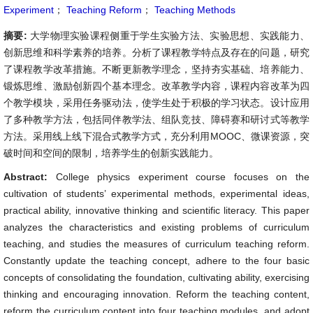
Experiment
；
Teaching Reform
；
Teaching Methods
摘要:
大学物理实验课程侧重于学生实验方法、实验思想、实践能力、
创新思维和科学素养的培养。分析了课程教学特点及存在的问题，研究
了课程教学改革措施。不断更新教学理念，坚持夯实基础、培养能力、
锻炼思维、激励创新四个基本理念。改革教学内容，课程内容改革为四
个教学模块，采用任务驱动法，使学生处于积极的学习状态。设计应用
了多种教学方法，包括同伴教学法、组队竞技、障碍赛和研讨式等教学
方法。采用线上线下混合式教学方式，充分利用MOOC、微课资源，突
破时间和空间的限制，培养学生的创新实践能力。
Abstract:
College physics experiment course focuses on the
cultivation of students’ experimental methods, experimental ideas,
practical ability, innovative thinking and scientific literacy. This paper
analyzes the characteristics and existing problems of curriculum
teaching, and studies the measures of curriculum teaching reform.
Constantly update the teaching concept, adhere to the four basic
concepts of consolidating the foundation, cultivating ability, exercising
thinking and encouraging innovation. Reform the teaching content,
reform the curriculum content into four teaching modules, and adopt